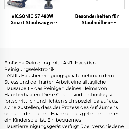
VICSONIC S7 480W
Besonderheiten für
Smart Staubsauger
Staubmilben-
Tragbarer drahtloser
Staubsauger OEM P860
Staubsauger für
15kPa Bettgewebe
Haustiere
Vakuum UV-
Matratzenreiniger
Handheld-Controller
Reinigungsreiniger
Einfache Reinigung mit LANJI Haustier-
Reinigungselektronik
LANJIs Haustierreinigungsgeräte nehmen dem
Stress und der harten Arbeit eine alltägliche
Hausarbeit – das Reinigen deines Heims von
Haustierhaaren. Diese Geräte sind technologisch
fortschrittlich und richten sich speziell darauf aus,
sicherzustellen, dass der Prozess des Aufräumens
der unordentlichen Haare deines geliebten Tieres
ein Kinderspiel ist. Ein bequemes
Haustierreinigungsgerät verfügt über verschiedene