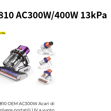
810 AC300W/400W 13kPa
810 OEM AC300W Acari di
olvere portatili UV a vuoto