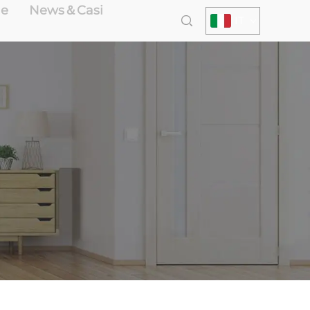
le
News＆Casi
IT