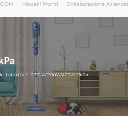
e ODM
Modelli Pronti
Collaborazione Azienda
kPa
lci Letto UV
>
P810 AC300W/400W 13kPa