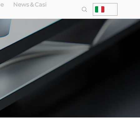
le
News＆Casi
IT