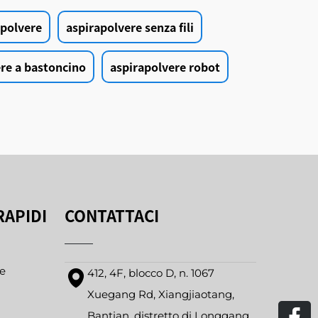
apolvere
aspirapolvere senza fili
re a bastoncino
aspirapolvere robot
RAPIDI
CONTATTACI
e
412, 4F, blocco D, n. 1067
Xuegang Rd, Xiangjiaotang,
Bantian, distretto di Longgang,