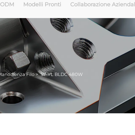
e ODM
Modelli Pronti
Collaborazione Azienda
Mano Senza Filo
>
S7-YL BLDC 480W