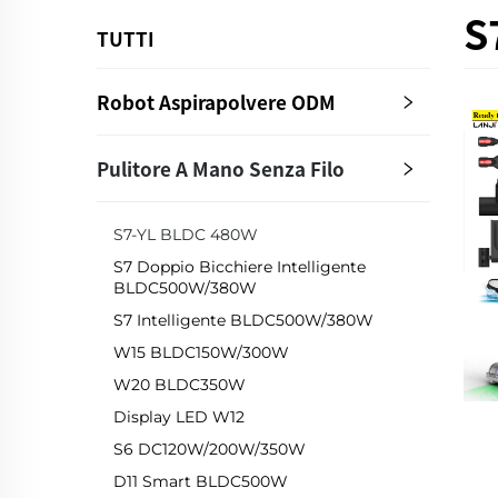
S
TUTTI
Robot Aspirapolvere ODM
Pulitore A Mano Senza Filo
S7-YL BLDC 480W
S7 Doppio Bicchiere Intelligente
BLDC500W/380W
S7 Intelligente BLDC500W/380W
W15 BLDC150W/300W
W20 BLDC350W
Display LED W12
S6 DC120W/200W/350W
D11 Smart BLDC500W