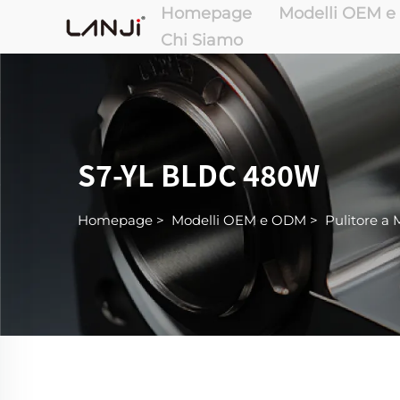
Homepage
Modelli OEM 
Chi Siamo
S7-YL BLDC 480W
Homepage
>
Modelli OEM e ODM
>
Pulitore a 