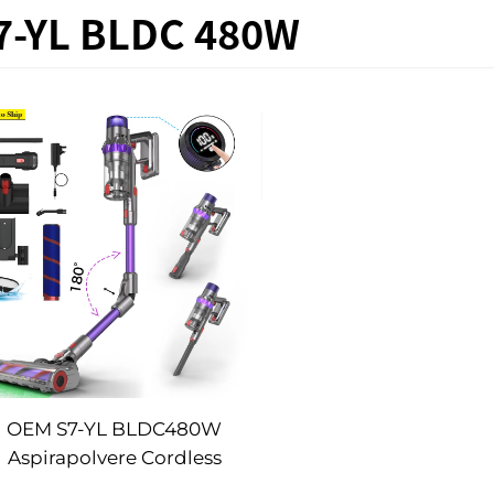
7-YL BLDC 480W
OEM S7-YL BLDC480W
Aspirapolvere Cordless
Manuale con Display LED