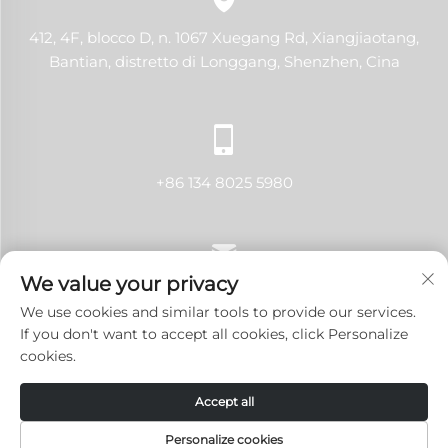
412, 4F, blocco D, n. 1067 Xuegang Rd, Xiangjiaotang,
Bantian, distretto di Longgang, Shenzhen, Cina
+86 134 8025 5980
We value your privacy
[email protected]
We use cookies and similar tools to provide our services.
If you don't want to accept all cookies, click Personalize
cookies.
Copyright © 2024 Shenzhen LANJI Tech Co., Ltd. Tutti i
Accept all
diritti riservati.
Informativa sulla Privacy
-
Blog
Personalize cookies