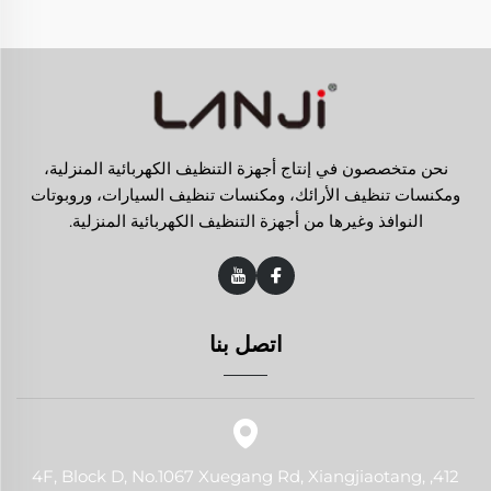
نحن متخصصون في إنتاج أجهزة التنظيف الكهربائية المنزلية،
ومكنسات تنظيف الأرائك، ومكنسات تنظيف السيارات، وروبوتات
النوافذ وغيرها من أجهزة التنظيف الكهربائية المنزلية.
اتصل بنا
412, 4F, Block D, No.1067 Xuegang Rd, Xiangjiaotang,