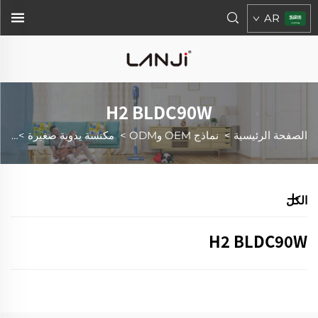
AR
H2 BLDC90W
الصفحة الرئيسية
>
نماذج OEM وODM
>
مكنسة يدوية صغيرة
>
0W
الكل
H2 BLDC90W