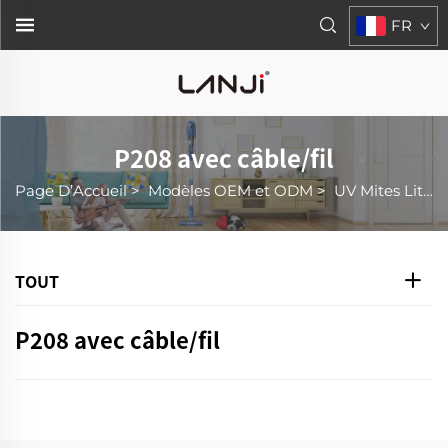
FR
P208 avec câble/fil
Page D’Accueil
>
Modèles OEM et ODM
>
UV Mites Lit Nettoyeur
TOUT
P208 avec câble/fil