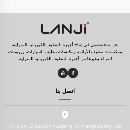
نحن متخصصون في إنتاج أجهزة التنظيف الكهربائية المنزلية،
ومكنسات تنظيف الأرائك، ومكنسات تنظيف السيارات، وروبوتات
النوافذ وغيرها من أجهزة التنظيف الكهربائية المنزلية.
اتصل بنا
412, 4F, Block D, No.1067 Xuegang Rd, Xiangjiaotang,