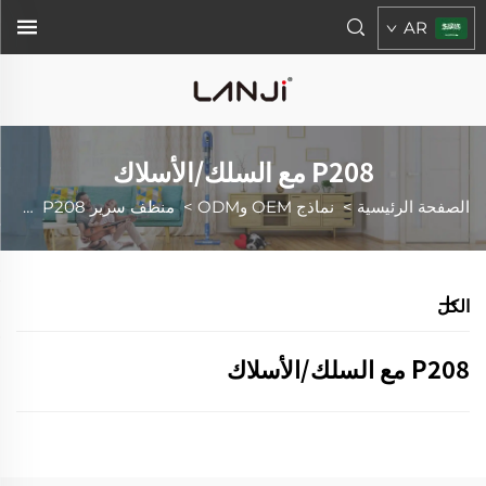
AR
P208 مع السلك/الأسلاك
الصفحة الرئيسية
>
نماذج OEM وODM
>
منظف سرير UV
P208 مع سلك
>
الكل
P208 مع السلك/الأسلاك