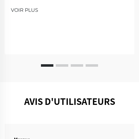
produits de nettoyage innovants pour une maison
plus intelligente et plus propre. Venez nous voir pour
VOIR PLUS
une démonstration!
AVIS D'UTILISATEURS