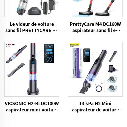
Le videur de voiture
PrettyCare M4 DC160W
sans fil PRETTYCARE H1
aspirateur sans fil en
BLDC120W
gros pour le sol de tapis
de voiture
13 kPa H2 Mini
VICSONIC H2-BLDC100W
aspirateur de voiture
aspirateur mini-voiture
VICSONIC Marque
portatif
Portable Portable Pet