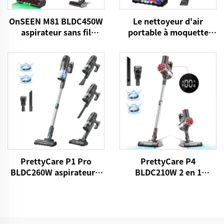
OnSEEN M81 BLDC450W
Le nettoyeur d'air
aspirateur sans fil
portable à moquette
portatif
avec brosses à LED
PrettyCare P1 Pro
PrettyCare P4
BLDC260W aspirateur à
BLDC210W 2 en 1
bâton sans fil
aspirateur à base de
poudre