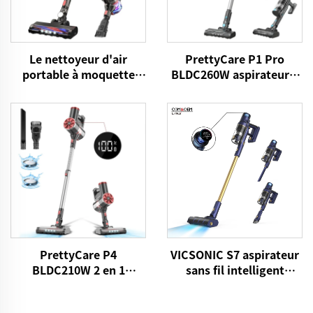
Le nettoyeur d'air
PrettyCare P1 Pro
portable à moquette
BLDC260W aspirateur à
avec brosses à LED
bâton sans fil
PrettyCare P4
VICSONIC S7 aspirateur
BLDC210W 2 en 1
sans fil intelligent
aspirateur à base de
BLDC480W 28kPa sans fil
poudre
7 en 1 LED motorisé