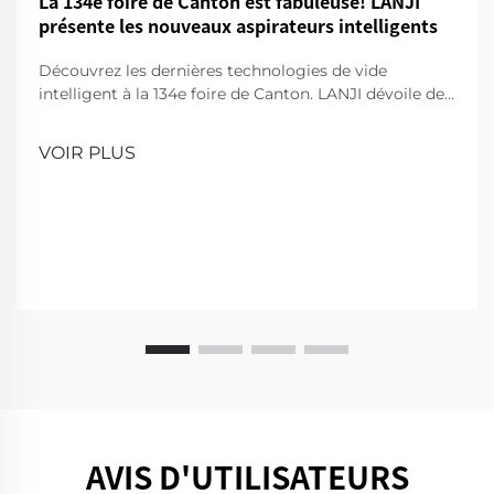
La 134e foire de Canton est fabuleuse! LANJI
présente les nouveaux aspirateurs intelligents
Découvrez les dernières technologies de vide
intelligent à la 134e foire de Canton. LANJI dévoile des
produits de nettoyage innovants pour une maison
plus intelligente et plus propre. Venez nous voir pour
VOIR PLUS
une démonstration!
AVIS D'UTILISATEURS