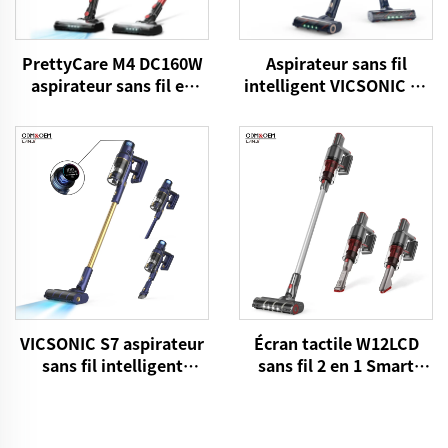
PrettyCare M4 DC160W
Aspirateur sans fil
aspirateur sans fil en
intelligent VICSONIC S7
gros pour le sol de tapis
BLDC520W Machine de
de voiture
nettoyage automatique
des sols à LED
VICSONIC S7 aspirateur
Écran tactile W12LCD
sans fil intelligent
sans fil 2 en 1 Smart
BLDC480W 28kPa sans fil
Rechargeable Portable
7 en 1 LED motorisé
Portable Stick
machine à nettoyer
Aspirateur pour le soin