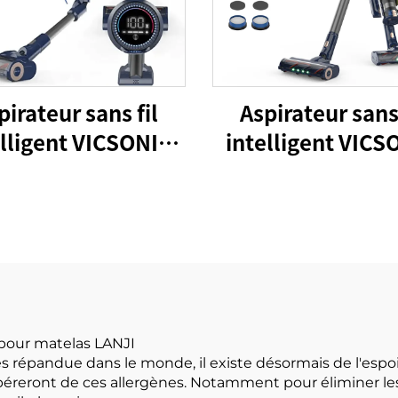
pirateur sans fil
Aspirateur sans 
elligent VICSONIC
intelligent VICS
S7 BLDC520W
S7 BLDC520W Ma
de nettoyag
automatique des s
LED
 pour matelas LANJI
ès répandue dans le monde, il existe désormais de l'espo
béreront de ces allergènes. Notamment pour éliminer les