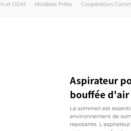
M et ODM
Modèles Prêts
Coopération Comm
Aspirateur p
bouffée d'air 
Le sommeil est essentie
environnement de somm
reposante. L'aspirateu