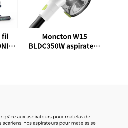
fil
Moncton W15
ONIC
BLDC350W aspirateur
chine
sans fil portable à
e
domicile avec
ols à
aspirateur à haute
aspiration
ir grâce aux aspirateurs pour matelas de
 acariens, nos aspirateurs pour matelas se