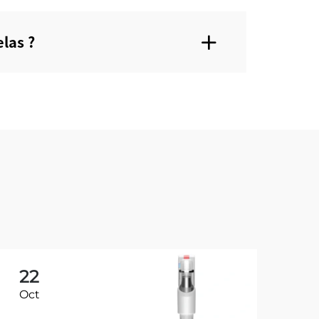
las ?
22
2
Oct
Oc