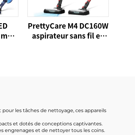
LED
PrettyCare M4 DC160W
à main
aspirateur sans fil en
r à
gros pour le sol de
tapis de voiture
 pour les tâches de nettoyage, ces appareils
acts et dotés de conceptions captivantes.
es engrenages et de nettoyer tous les coins.