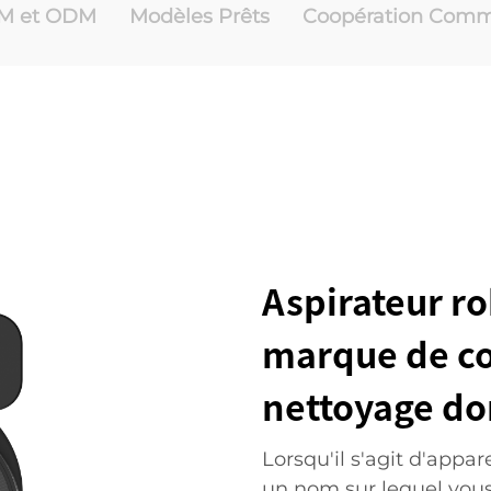
M et ODM
Modèles Prêts
Coopération Comm
Aspirateur ro
marque de co
nettoyage d
Lorsqu'il s'agit d'appa
un nom sur lequel vou