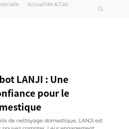
erciale
Actualités＆Cas
bot LANJI : Une
nfiance pour le
omestique
reils de nettoyage domestique, LANJI est
s pouvez compter. Leur engagement