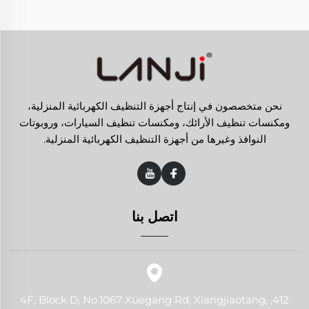
نحن متخصصون في إنتاج أجهزة التنظيف الكهربائية المنزلية،
ومكنسات تنظيف الأرائك، ومكنسات تنظيف السيارات، وروبوتات
النوافذ وغيرها من أجهزة التنظيف الكهربائية المنزلية.
اتصل بنا
412, 4F, Block D, No.1067 Xuegang Rd, Xiangjiaotang,