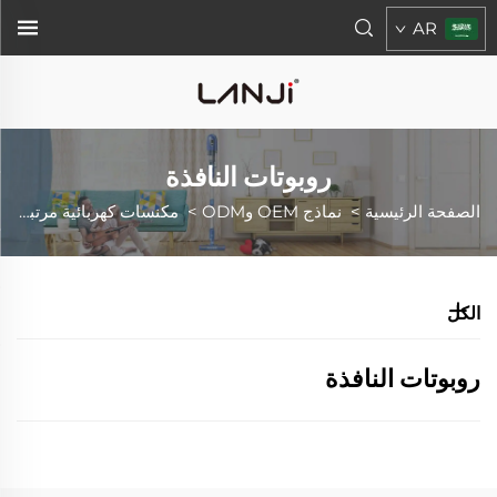
AR
روبوتات النافذة
الصفحة الرئيسية
>
نماذج OEM وODM
>
مكنسات كهربائية مرتبطة بسلك وغيرها
الكل
روبوتات النافذة