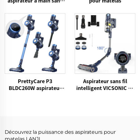
aspirateur à main sans
pour matelas
fil
PrettyCare P3
Aspirateur sans fil
BLDC260W aspirateur
intelligent VICSONIC S7
sans fil portable
BLDC520W
Découvrez la puissance des aspirateurs pour
matelas LANJI