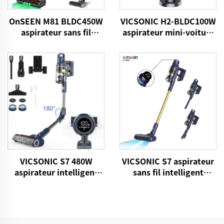
OnSEEN M81 BLDC450W
VICSONIC H2-BLDC100W
aspirateur sans fil
aspirateur mini-voiture
portatif
portatif
VICSONIC S7 480W
VICSONIC S7 aspirateur
aspirateur intelligent
sans fil intelligent
portable sans fil pour les
BLDC480W 28kPa sans fil
cheveux des animaux
7 en 1 LED motorisé
domestiques aspirateur
machine à nettoyer
domestique
automatiquement le sol