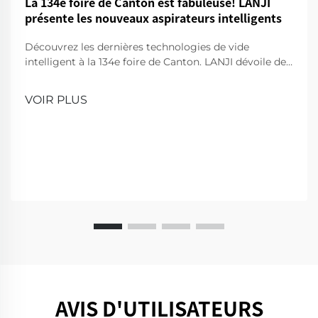
La 134e foire de Canton est fabuleuse! LANJI
présente les nouveaux aspirateurs intelligents
Découvrez les dernières technologies de vide
intelligent à la 134e foire de Canton. LANJI dévoile des
produits de nettoyage innovants pour une maison
plus intelligente et plus propre. Venez nous voir pour
VOIR PLUS
une démonstration!
AVIS D'UTILISATEURS