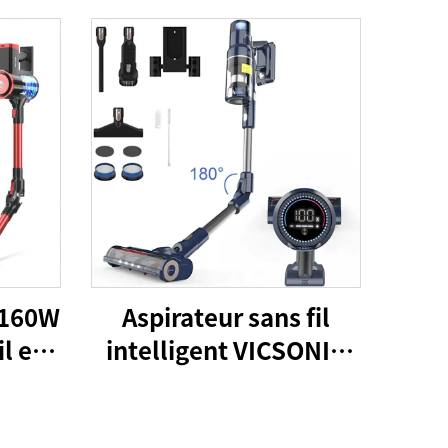
C160W
Aspirateur sans fil
il en
intelligent VICSONIC
 de
S7 BLDC520W
re