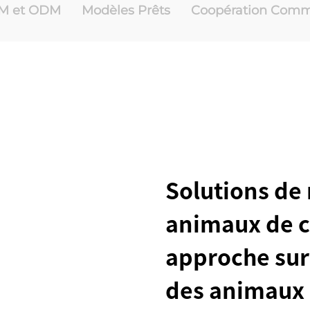
M et ODM
Modèles Prêts
Coopération Comm
Solutions de
animaux de c
approche sur
des animaux