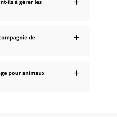
-ils à gérer les
e compagnie de
yage pour animaux