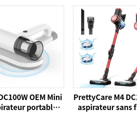
DC100W OEM Mini
PrettyCare M4 D
irateur portable
aspirateur sans f
pour lit
gros pour le sol
tapis de voitu