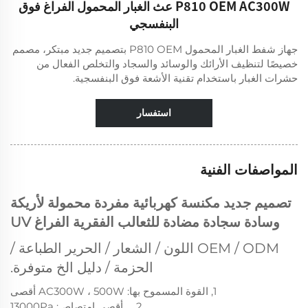
P810 OEM AC300W عث الغبار المحمول الفراغ فوق
البنفسجي
جهاز شفط الغبار المحمول P810 OEM بتصميم جديد مبتكر، مصمم
خصيصًا لتنظيف الأرائك والوسائد والسجاد والتخلص الفعال من
حشرات الغبار باستخدام تقنية الأشعة فوق البنفسجية.
استفسار
المواصفات الفنية
تصميم جديد مكنسة كهربائية مفردة محمولة لأريكة
وسادة سجادة مضادة للثعالب الفقرية الفراغ UV
OEM / ODM اللون / الشعار / الحرير الطباعة /
الحزمة / دليل الخ متوفرة.
1, القوة المسموح بها: AC300W ، 500W أقصى
2、 أقصى امتصاص: 13000Pa