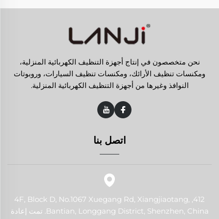
نحن متخصصون في إنتاج أجهزة التنظيف الكهربائية المنزلية،
ومكنسات تنظيف الأرائك، ومكنسات تنظيف السيارات، وروبوتات
النوافذ وغيرها من أجهزة التنظيف الكهربائية المنزلية.
اتصل بنا
412, 4F, Block D, No.1067 Xuegang Rd, Xiangjiaotang,
Bantian, Longgang District, Shenzhen, China. تمت إعادة