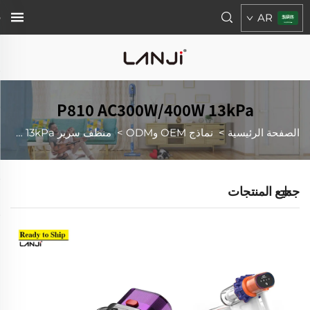
AR
P810 AC300W/400W 13kPa
الصفحة الرئيسية
>
نماذج OEM وODM
>
منظف سرير UV
P810 AC300W/400W 13kPa
جميع المنتجات