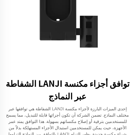
توافق أجزاء مكنسة LANJI الشفاطة
عبر النماذج
إحدى الميزات البارزة لأجزاء مكنسة LANJI الشفاطة هي توافقها عبر
مختلف النماذج. تضمن الشركة أن تكون أجزائها قابلة للتبديل، مما يسمح
للمستخدمين بترقية أو إصلاح مكنساتهم بسهولة. هذا التوافق يمتد عمر
الأجهزة، حيث يمكن للمستخدمين استبدال الأجزاء المستهلكة بدلاً من
شراء مكنسة جديدة. يظهر التزام LANJI بالتوافق بين النماذج التزامها