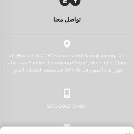
تواصل معنا
412, 4F, Block D, No.1067 Xuegang Rd, Xiangjiaotang,
Bantian, Longgang District, Shenzhen, China. تمت إعادة
تدوين هذه الصورة في عام 2011 في منطقة الشنجان، الصين.
+86 134 8025 5980