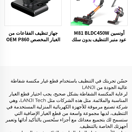
أونسين M81 BLDC450W
جهاز تنظيف الفقاعات من
عود منبر التنظيف بدون سلك
الغبار المخصص OEM P860
15kPa قطعة غسيل السرير
الفراغ UV المفرش نظيفة
أجهزة التحكم المحمولة
تنظيف إزالة
حسّن تجربتك في التنظيف باستخدام قطع غيار مكنسة شفاطة
عالية الجودة من LANJI
لرعاية المكنسة الشفاطة بشكل صحيح، يجب اختيار قطع الغيار
المناسبة والملائمة. مثل هذه الشركات مثل LANJI Tech، وهي
شركة تصنيع مرموقة للأجهزة الكهربائية المنزلية المستخدمة في
التنظيف، لديها مجموعة واسعة من قطع الغيار الإضافية التي
ستسمح لك بتجميع معداتك مع أجزاء ستُحسن بالتأكيد أدائها وتعمر
أجهزتك الخاصة بالتنظيف.