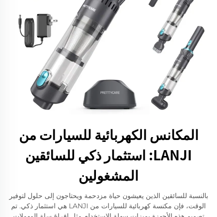
المكانس الكهربائية للسيارات من
LANJI: استثمار ذكي للسائقين
المشغولين
بالنسبة للسائقين الذين يعيشون حياة مزدحمة ويحتاجون إلى حلول لتوفير
الوقت، فإن مكنسة كهربائية للسيارات من LANJI هي استثمار ذكي. تم
تصميم هذه الأجهزة بميزات سهلة الاستخدام مثل إفراغ سلة المهملات