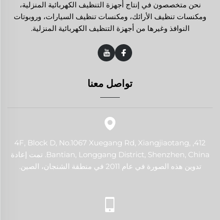
نحن متخصصون في إنتاج أجهزة التنظيف الكهربائية المنزلية،
ومكنسات تنظيف الأرائك، ومكنسات تنظيف السيارات، وروبوتات
النوافذ وغيرها من أجهزة التنظيف الكهربائية المنزلية.
تواصل معنا
412, 4F, Block D, No.1067 Xuegang Rd, Xiangjiaotang,
Bantian, Longgang District, Shenzhen, China. تمت إعادة
تدوين هذه الصورة في عام 2011 في منطقة الشنجان، الصين.