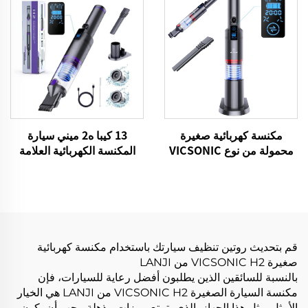
13 كيبا ه2 ميني سيارة
مكنسة كهربائية صغيرة
المكنسة الكهربائية العلامة
محمولة من نوع VICSONIC
التجارية VICSONIC المحمولة
H2-BLDC100W
المحمولة نظافة الحيوانات
الأليفة منتجات التنظيف
العناية بالسيارات والتنظيف
قم بتحديث روتين تنظيف سيارتك باستخدام مكنسة كهربائية
صغيرة VICSONIC H2 من LANJI
بالنسبة للسائقين الذين يطلبون أفضل رعاية للسيارات، فإن
مكنسة السيارة الصغيرة VICSONIC H2 من LANJI هي الخيار
الأمثل. مثل هذا الجهاز، الذي يتمتع بميزات مذهلة، يجب أن يكون