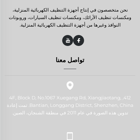
نحن متخصصون في إنتاج أجهزة التنظيف الكهربائية المنزلية،
ومكنسات تنظيف الأرائك، ومكنسات تنظيف السيارات، وروبوتات
النوافذ وغيرها من أجهزة التنظيف الكهربائية المنزلية.
تواصل معنا
412, 4F, Block D, No.1067 Xuegang Rd, Xiangjiaotang,
Bantian, Longgang District, Shenzhen, China. تمت إعادة
تدوين هذه الصورة في عام 2011 في منطقة الشنجان، الصين.