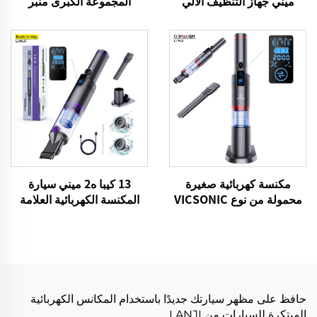
ميني جهاز التنظيف الآلي
المجموعة الكبرى منبر
للسيارات
التنظيف اللاسلكي لسيارات
منزل الأرضية السجادة
13 كيبا ه2 ميني سيارة
مكنسة كهربائية صغيرة
المكنسة الكهربائية العلامة
محمولة من نوع VICSONIC
التجارية VICSONIC المحمولة
H2-BLDC100W
المحمولة نظافة الحيوانات
الأليفة منتجات التنظيف
العناية بالسيارات والتنظيف
حافظ على مظهر سيارتك جديدًا باستخدام المكانس الكهربائية
المبتكرة للسيارات من LANJI