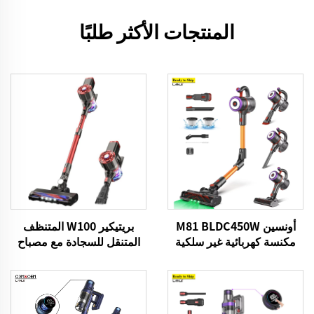
المنتجات الأكثر طلبًا
أونسين M81 BLDC450W
بريتيكير W100 المتنظف
مكنسة كهربائية غير سلكية
المتنقل للسجادة مع مصباح
محمولة
LED