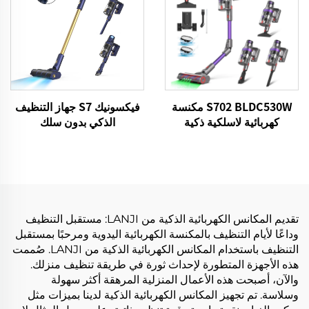
S702 BLDC530W مكنسة
فيكسونيك S7 جهاز التنظيف
كهربائية لاسلكية ذكية
الذكي بدون سلك
BLDC480W 28kPa لاسلكي
7in1 محرك LED الأرضية
التنظيف الآلي جهاز التنظيف
تقديم المكانس الكهربائية الذكية من LANJI: مستقبل التنظيف
وداعًا لأيام التنظيف بالمكنسة الكهربائية اليدوية ومرحبًا بمستقبل
التنظيف باستخدام المكانس الكهربائية الذكية من LANJI. صُممت
هذه الأجهزة المتطورة لإحداث ثورة في طريقة تنظيف منزلك.
والآن، أصبحت هذه الأعمال المنزلية المرهقة أكثر سهولة
وسلاسة. تم تجهيز المكانس الكهربائية الذكية لدينا بميزات مثل