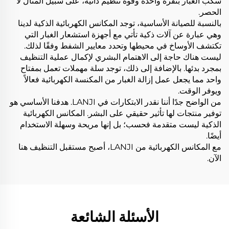
سكب الغبار بنقرة واحدة وقوة تنظيم ذاتية، على سبيل المثال لا
الحصر.
بالنسبة للصيانة الأساسية، توجد المكانس الكهربائية الذكية لدينا
وهي عبارة عن آلات ذكية تأتي مع أجهزة استشعار الغبار التي
تكتشف الأوساخ في محيطها وتحدد معايير الشفط وفقًا لذلك.
ليست هناك حاجة إلى الاهتمام البشري لإكمال عملية التنظيف
بمجرد بدئها. بالإضافة إلى ذلك، توجد سلة مهملات تعمل بمفتاح
واحد مما يجعل عمل إزالة الغبار من المكنسة الكهربائية فعالاً
ويوفر الوقت.
من الواضح جدًا أننا نقدر الابتكارات في LANJI. هدفنا الأساسي هو
توفير منتجات لها تأثير حقيقي على البشر. المكانس الكهربائية
الذكية ليست متقدمة فحسب؛ بل إنها مريحة وسهلة الاستخدام
أيضًا.
مع المكانس الكهربائية من LANJI، أصبح مستقبل التنظيف هنا
الآن.
الأسئلة الشائعة