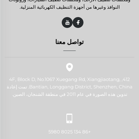
النوافذ وغيرها من أجهزة التنظيف الكهربائية المنزلية.
تواصل معنا
412, 4F, Block D, No.1067 Xuegang Rd, Xiangjiaotang,
Bantian, Longgang District, Shenzhen, China. تمت إعادة
تدوين هذه الصورة في عام 2011 في منطقة الشنجان، الصين.
+86 134 8025 5980