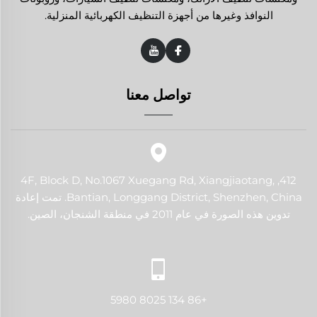
النوافذ وغيرها من أجهزة التنظيف الكهربائية المنزلية.
تواصل معنا
412, 4F, Block D, No.1067 Xuegang Rd, Xiangjiaotang,
Bantian, Longgang District, Shenzhen, China. تمت إعادة
تدوين هذه الصورة في عام 2011 في منطقة الشنجان، الصين.
+86 134 8025 5980