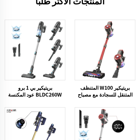
المنتجات الأكثر طلبًا
بريتيكير W100 المتنظف
بريتيكير بي 1 برو
المتنقل للسجادة مع مصباح
BLDC260W عود المكنسة
LED
الكهربائية بدون سلك