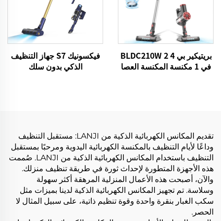
بريتيكير بي 4 BLDC210W 2
فيكسونيك S7 جهاز التنظيف
في 1 مكنسة المكنسة العصا
الذكي بدون سلك
الصافية كابل الصدر
BLDC480W 28kPa لاسلكي
7in1 محرك LED الأرضية
التنظيف الآلي جهاز التنظيف
تقديم المكانس الكهربائية الذكية من LANJI: مستقبل التنظيف
وداعًا لأيام التنظيف بالمكنسة الكهربائية اليدوية ومرحبًا بمستقبل
التنظيف باستخدام المكانس الكهربائية الذكية من LANJI. صُممت
هذه الأجهزة المتطورة لإحداث ثورة في طريقة تنظيف منزلك.
والآن، أصبحت هذه الأعمال المنزلية المرهقة أكثر سهولة
وسلاسة. تم تجهيز المكانس الكهربائية الذكية لدينا بميزات مثل
سكب الغبار بنقرة واحدة وقوة تنظيم ذاتية، على سبيل المثال لا
الحصر.