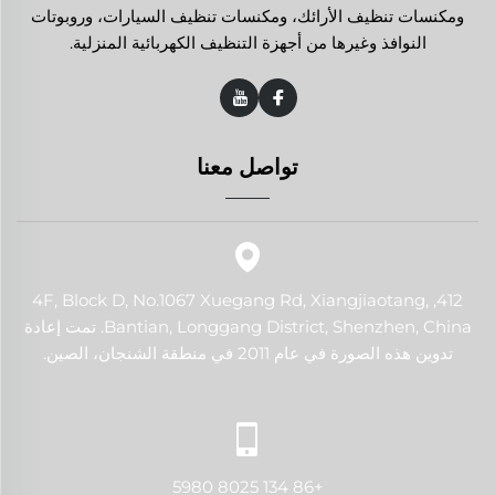
ومكنسات تنظيف الأرائك، ومكنسات تنظيف السيارات، وروبوتات
النوافذ وغيرها من أجهزة التنظيف الكهربائية المنزلية.
تواصل معنا
412, 4F, Block D, No.1067 Xuegang Rd, Xiangjiaotang,
Bantian, Longgang District, Shenzhen, China. تمت إعادة
تدوين هذه الصورة في عام 2011 في منطقة الشنجان، الصين.
+86 134 8025 5980