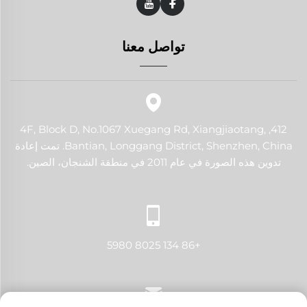
تواصل معنا
412, 4F, Block D, No.1067 Xuegang Rd, Xiangjiaotang,
Bantian, Longgang District, Shenzhen, China. تمت إعادة
تدوين هذه الصورة في عام 2011 في منطقة الشنجان، الصين.
+86 134 8025 5980