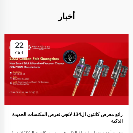
أخبار
22
Oct
رائع معرض كانتون ال134 لانجي تعرض المكنسات الجديدة
الذكية
تجربة أحدث تقنيات الفراغ الذكي في معرض كانتون الـ134 لانجي)