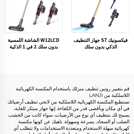
فيكسونيك S7 جهاز التنظيف
W12LCD الشاشة اللمسية
الذكي بدون سلك
بدون سلك 2 في 1 الذكية
BLDC480W 28kPa لاسلكي
قابلة لإعادة الشحن المحمولة
7in1 محرك LED الأرضية
المحمولة عصا المكنسة
التنظيف الآلي جهاز التنظيف
الكهربائية لتنظيف الأرضيات
قم بتغيير روتين تنظيف منزلك باستخدام المكنسة الكهربائية
اللاسلكية من LANJI
تستطيع المكنسة الكهربائية اللاسلكية من لانجي تنظيف أرضياتك
في أي مكان وبأقصى قدر من الكفاءة. إنها جهاز مبتكر للغاية،
يسمح لك بتنظيف أي نوع من الأرضيات، سواء كانت من الخشب
الصلب أو السجاد، بسرعة وسهولة. ناهيك عن كونها مكنسة
كهربائية سهلة الاستخدام ومتعددة الاستخدامات ولا تتطلب أي