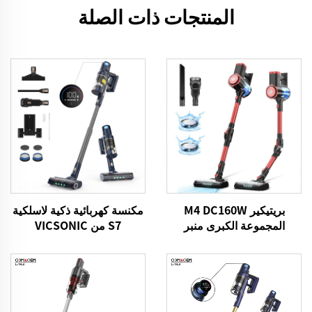
المنتجات ذات الصلة
بريتيكير M4 DC160W
مكنسة كهربائية ذكية لاسلكية
المجموعة الكبرى منبر
S7 من VICSONIC
التنظيف اللاسلكي لسيارات
BLDC520W تعمل بتقنية
منزل الأرضية السجادة
LED لتنظيف الأرضيات تلقائيًا