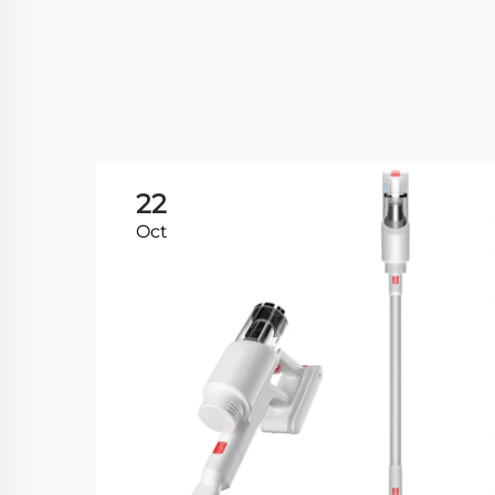
22
Oct