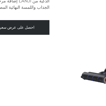
الذكية من NJI
الجذاب واللمسة النهائية المص
احصل على عرض سعر