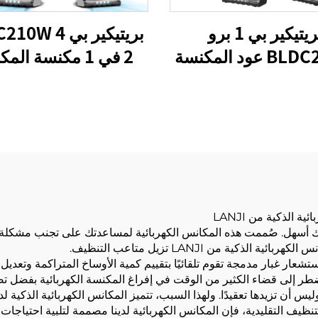
بريتيكير بي 1 برو
بريتيكير بي 4
BLDC260W عود المكنسة
2 في 1 مكنسة ال
هربائية بدون سلك
العصا الصافية كابل ا
الذكية من LANJI
هربائية الذكية من LANJI تنظيف منزلك أسهل. صُممت هذه المكانس الكهربائية لمساعدتك عل
ية من LANJI تزيل متاعب التنظيف.
ستشعار غبار مدمجة تقوم تلقائيًا بتقييم كمية الأوساخ المتراكمة وتعدي
ضطر إلى قضاء الكثير من الوقت في إفراغ المكنسة الكهربائية بفضل تص
تك، وليس أن تزيدها تعقيدًا. ولهذا السبب، تتميز المكانس الكهربائية الذكي
يف التقليدية، فإن المكانس الكهربائية لدينا مصممة لتلبية احتياجات 