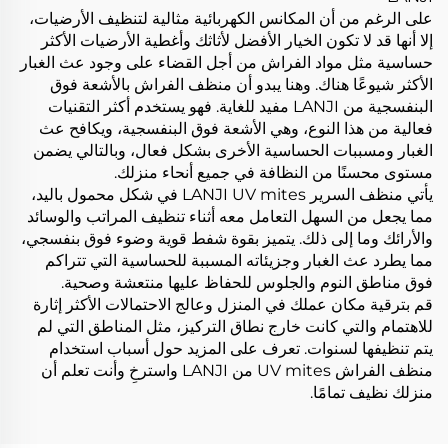
على الرغم من أن المكانس الكهربائية مثالية لتنظيف الأرضيات،
إلا أنها قد لا تكون الخيار الأفضل لأثاثك وأغطية الأرضيات الأكثر
حساسية مثل مواد الفراش من أجل القضاء على وجود عث الغبار
الأكثر شيوعًا هناك. وهنا يبدو أن منظف الفراش بالأشعة فوق
البنفسجية من LANJI مفيد للغاية. فهو يستخدم أكثر التقنيات
فعالية من هذا النوع، وهي الأشعة فوق البنفسجية، ويكافح عث
الغبار ومسببات الحساسية الأخرى بشكل فعال، وبالتالي يضمن
مستوى محسنًا من النظافة في جميع أنحاء منزلك.
يأتي منظف السرير LANJI UV mites في شكل محمول باليد،
مما يجعل من السهل التعامل معه أثناء تنظيف المراتب والوسائد
والأرائك وما إلى ذلك. يتميز بقوة شفط قوية وضوء فوق بنفسجي،
مما يطرد عث الغبار وجزيئاته المسببة للحساسية التي تتراكم
فوق مناطق النوم والجلوس للحفاظ عليها منتعشة وصحية.
قم بترقية مكان عملك في المنزل وعالج الاحتمالات الأكثر إثارة
للاهتمام والتي كانت خارج نطاق التركيز، مثل المناطق التي لم
يتم تنظيفها لسنوات. تعرف على المزيد حول أسباب استخدام
منظف الفراش UV mites من LANJI واسترخِ وأنت تعلم أن
منزلك نظيف تمامًا.