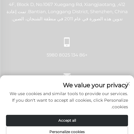
412, 4F, Block D, No.1067 Xuegang Rd, Xiangjiaotang,
Bantian, Longgang District, Shenzhen, China. تمت إعادة
تدوين هذه الصورة في عام 2011 في منطقة الشنجان، الصين.
+86 134 8025 5980
We value your privacy
[email protected]
We use cookies and similar tools to provide our services.
If you don't want to accept all cookies, click Personalize
cookies.
حقوق النشر © 2024 شنتشن لانجي تك كو., لتد. جميع الحقوق محفوظة.
Accept all
سياسة الخصوصية
-
المدونة
Personalize cookies