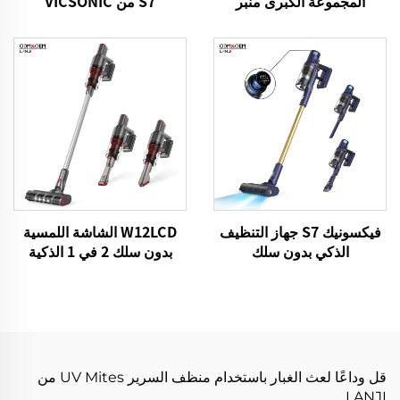
المجموعة الكبرى منبر
S7 من VICSONIC
التنظيف اللاسلكي لسيارات
BLDC520W تعمل بتقنية
منزل الأرضية السجادة
LED لتنظيف الأرضيات تلقائيًا
فيكسونيك S7 جهاز التنظيف
W12LCD الشاشة اللمسية
الذكي بدون سلك
بدون سلك 2 في 1 الذكية
BLDC480W 28kPa لاسلكي
قابلة لإعادة الشحن المحمولة
7in1 محرك LED الأرضية
المحمولة عصا المكنسة
التنظيف الآلي جهاز التنظيف
الكهربائية لتنظيف الأرضيات
قل وداعًا لعث الغبار باستخدام منظف السرير UV Mites من
LANJI