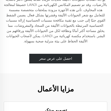
بالأرضيات، وقد تم تصميم المكانس الكهربائية من LANJI خصيصًا لمعالجة
هذه المخاوف. تأتي هذه الأجهزة مزودة بملحقات متخصصة مصممة
للتعامل مع شعر الحيوانات الأليفة وقشرتها بشكل فعال. يضمن الشفط
القوي جنبًا إلى جنب مع تقنية مكافحة مسببات الحساسية إزالة مسببات
الحساسية المرتبطة بالحيوانات الأليفة من السجاد والمفروشات، مما
يخلق مساحة أكثر أمانًا ونظافة لكل من الحيوانات الأليفة ورفاقهم من
البشر. باستخدام مكنسة كهربائية من LANJI، يمكن لأصحاب الحيوانات
الأليفة الحفاظ على بيئة منزلية صحية بسهولة.
احصل على عرض سعر
مزايا الأعمال
تصميم مبتكر