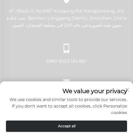
412, 4F, Block D, No.1067 Xuegang Rd, Xiangjiaotang,
Bantian, Longgang District, Shenzhen, China. تمت إعادة
تدوين هذه الصورة في عام 2011 في منطقة الشنجان، الصين.
+86 134 8025 5980
We value your privacy
[email protected]
We use cookies and similar tools to provide our services.
If you don't want to accept all cookies, click Personalize
cookies.
حقوق النشر © 2024 شنتشن لانجي تك كو., لتد. جميع الحقوق محفوظة.
Accept all
سياسة الخصوصية
-
المدونة