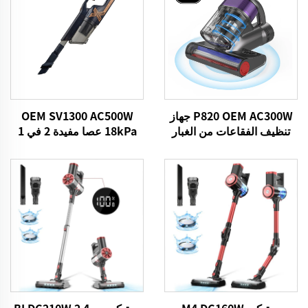
P820 OEM AC300W جهاز
OEM SV1300 AC500W
تنظيف الفقاعات من الغبار
18kPa عصا مفيدة 2 في 1
الفراغات
بريتيكير M4 DC160W
بريتيكير بي 4 BLDC210W 2