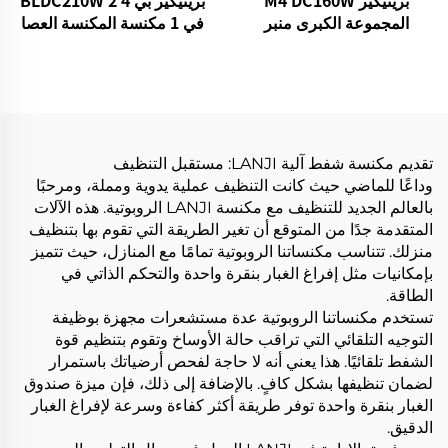
المجموعة الكبرى منبر
في 1 مكنسة المكنسة العصا
التنظيف اللاسلكي لسيارات
الصافية كابل الصدر
منزل الأرضية السجادة
تقديم مكنسة شفط آلية LANJI: مستقبل التنظيف
وداعًا للماضي حيث كانت التنظيف عملية يدوية ومملة، ومرحبًا
بالعالم الجديد للتنظيف مع مكنسة LANJI الروبوتية. هذه الآلات
المتقدمة جدًا من المتوقع أن تغير الطريقة التي تقوم بها بتنظيف
منزلك. تتناسب مكنساتنا الروبوتية تمامًا مع المنازل، حيث تتميز
بإمكانيات مثل إفراغ الغبار بنقرة واحدة والتحكم الذاتي في
الطاقة.
تستخدم مكنساتنا الروبوتية عدة مستشعرات مجهزة بوظيفة
التوجيه التلقائي التي تراقب حالة الأوساخ وتقوم بتنظيم قوة
الشفط تلقائيًا. هذا يعني أنه لا حاجة لفحص أرضياتك باستمرار
لضمان تنظيفها بشكل كافٍ. بالإضافة إلى ذلك، فإن ميزة صندوق
الغبار بنقرة واحدة توفر طريقة أكثر كفاءة وسرعة لإفراغ الغبار
الدقيق.