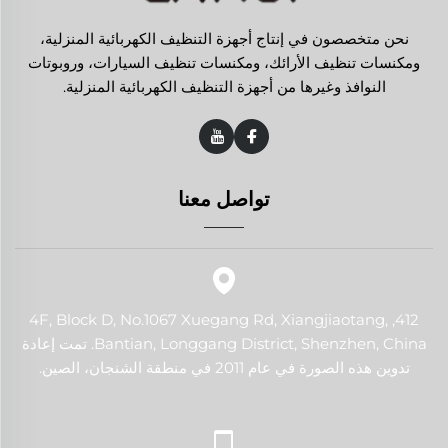
نحن متخصصون في إنتاج أجهزة التنظيف الكهربائية المنزلية،
ومكنسات تنظيف الأرائك، ومكنسات تنظيف السيارات، وروبوتات
النوافذ وغيرها من أجهزة التنظيف الكهربائية المنزلية.
تواصل معنا
412, 4F, Block D, No.1067 Xuegang Rd, Xiangjiaotang,
Bantian, Longgang District, Shenzhen, China. تمت إعادة
تدوين هذه الصورة في عام 2011 في منطقة الشنجان، الصين.