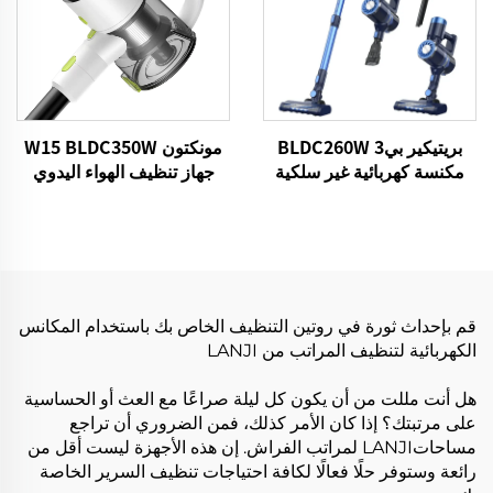
بريتيكير بي3 BLDC260W
مونكتون W15 BLDC350W
مكنسة كهربائية غير سلكية
جهاز تنظيف الهواء اليدوي
بدون سلك مع جهاز إزالة
الغبار القوي
قم بإحداث ثورة في روتين التنظيف الخاص بك باستخدام المكانس
الكهربائية لتنظيف المراتب من LANJI
هل أنت مللت من أن يكون كل ليلة صراعًا مع العث أو الحساسية
على مرتبتك؟ إذا كان الأمر كذلك، فمن الضروري أن تراجع
مساحاتLANJI لمراتب الفراش. إن هذه الأجهزة ليست أقل من
رائعة وستوفر حلًا فعالًا لكافة احتياجات تنظيف السرير الخاصة