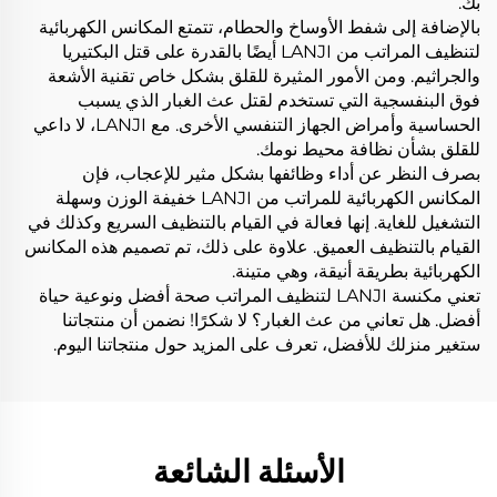
بك.
بالإضافة إلى شفط الأوساخ والحطام، تتمتع المكانس الكهربائية
لتنظيف المراتب من LANJI أيضًا بالقدرة على قتل البكتيريا
والجراثيم. ومن الأمور المثيرة للقلق بشكل خاص تقنية الأشعة
فوق البنفسجية التي تستخدم لقتل عث الغبار الذي يسبب
الحساسية وأمراض الجهاز التنفسي الأخرى. مع LANJI، لا داعي
للقلق بشأن نظافة محيط نومك.
بصرف النظر عن أداء وظائفها بشكل مثير للإعجاب، فإن
المكانس الكهربائية للمراتب من LANJI خفيفة الوزن وسهلة
التشغيل للغاية. إنها فعالة في القيام بالتنظيف السريع وكذلك في
القيام بالتنظيف العميق. علاوة على ذلك، تم تصميم هذه المكانس
الكهربائية بطريقة أنيقة، وهي متينة.
تعني مكنسة LANJI لتنظيف المراتب صحة أفضل ونوعية حياة
أفضل. هل تعاني من عث الغبار؟ لا شكرًا! نضمن أن منتجاتنا
ستغير منزلك للأفضل، تعرف على المزيد حول منتجاتنا اليوم.
الأسئلة الشائعة