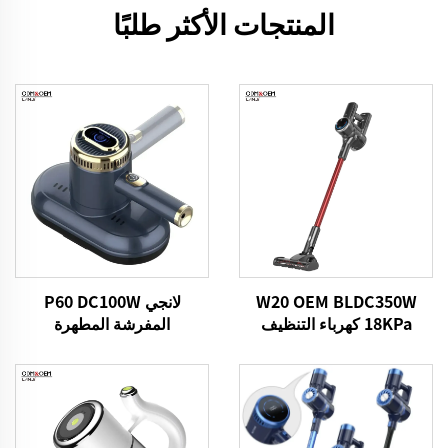
المنتجات الأكثر طلبًا
W20 OEM BLDC350W
لانجي P60 DC100W
18KPa كهرباء التنظيف
المفرشة المطهرة
اليدوية اللاسلكية