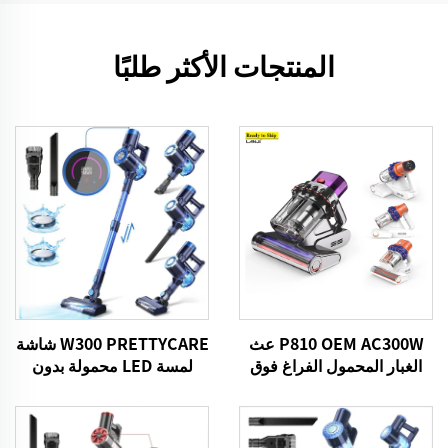
المنتجات الأكثر طلبًا
P810 OEM AC300W عث
W300 PRETTYCARE شاشة
الغبار المحمول الفراغ فوق
لمسة LED محمولة بدون
البنفسجي
سلكية محمولة بمسحة
الكهرباء