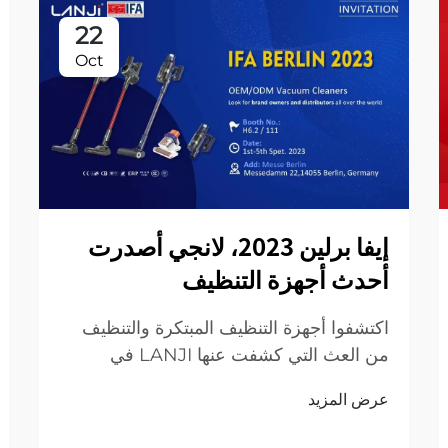
22
Oct
إيفا برلين 2023، لانجي أصدرت
أحدث أجهزة التنظيف
اكتشفوا أجهزة التنظيف المبتكرة والتنظيف
من العث التي كشفت عنها LANJI في
معرض IFA برلين 2023. تجربة مستقبل
عرض المزيد
التنظيف مع حلول ذكية وفعالة وودية للبيئة.