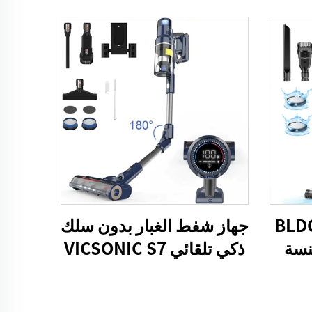
 BLDC210W
جهاز شفط الغبار بدون سلك
مكنسة
ذكي تلقائي VICSONIC S7
لصدر
BLDC520W