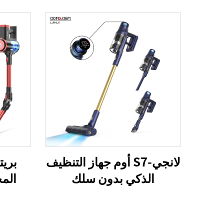
لانجي-S7 أوم جهاز التنظيف
الذكي بدون سلك
المج
التنظي
منزل