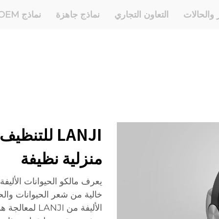
ر والحالات
التعاون التجاري
نماذج جاهزة
نماذج OEM وODM
LANJI للتنظ
منزلية نظيفة
يعرف مالكو الحيوانات الأليف
خالية من شعر الحيوانات وال
الأليفة من JI