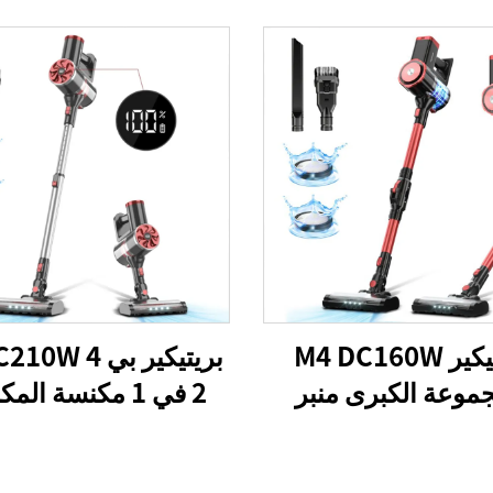
بريتيكير M4 DC160W
بريتيكير بي 4
موعة الكبرى منبر
2 في 1 مكنسة ال
ف اللاسلكي لسيارات
العصا الصافية كابل ا
 الأرضية السجادة