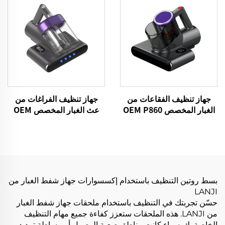
الأليفة منتجات التنظيف
العناية بالسيارات والتنظيف
جهاز تنظيف الفقاعات من
جهاز تنظيف الفراغات من
الغبار المخصص OEM P860
عث الغبار المخصص OEM
15kPa قطعة غسيل السرير
P861 15kPa مكنسة
الفراغ UV المفرش نظيفة
الفراغات للأنسجة الجافة إزالة
أجهزة التحكم المحمولة
الملصق الكهربائي مكنسات
تنظيف إزالة
السرير أريكة وسادة غرف
تنظيف
بسط روتين التنظيف باستخدام إكسسوارات جهاز شفط الغبار من
LANJI
حسّن تجربتك في التنظيف باستخدام ملحقات جهاز شفط الغبار
من LANJI. هذه الملحقات ستعزز كفاءة جميع مهام التنظيف
الخاصة بك. سواء كانت مناطق صعبة الوصول أو ببساطة تمديد