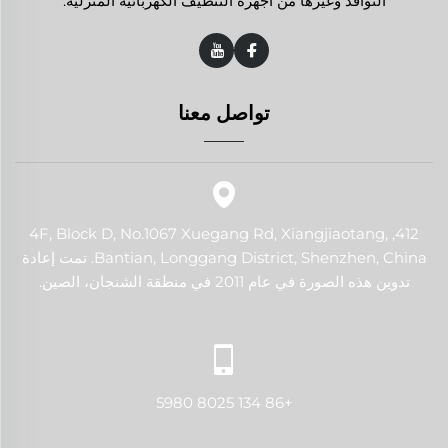
النوافذ وغيرها من أجهزة التنظيف الكهربائية المنزلية.
تواصل معنا
412, 4F, Block D, No.1067 Xuegang Rd, Xiangjiaotang,
Bantian, Longgang District, Shenzhen, China. تمت إعادة
تدوين هذه الصورة في عام 2011 في منطقة الشنجان، الصين.
+86 134 8025 5980