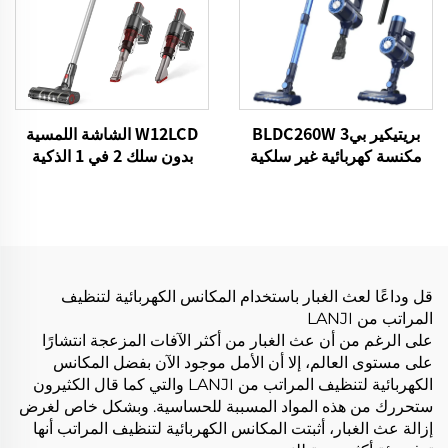
بريتيكير بي3 BLDC260W
W12LCD الشاشة اللمسية
مكنسة كهربائية غير سلكية
بدون سلك 2 في 1 الذكية
قابلة لإعادة الشحن المحمولة
المحمولة عصا المكنسة
الكهربائية لتنظيف الأرضيات
قل وداعًا لعث الغبار باستخدام المكانس الكهربائية لتنظيف
المراتب من LANJI
على الرغم من أن عث الغبار من أكثر الآفات المزعجة انتشارًا
على مستوى العالم، إلا أن الأمل موجود الآن بفضل المكانس
الكهربائية لتنظيف المراتب من LANJI والتي كما قال الكثيرون
ستحررك من هذه المواد المسببة للحساسية. وبشكل خاص لغرض
إزالة عث الغبار، أثبتت المكانس الكهربائية لتنظيف المراتب أنها