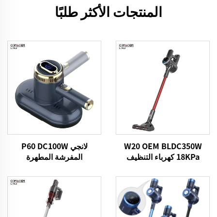
المنتجات الأكثر طلبًا
W20 OEM BLDC350W
لانجي P60 DC100W
18KPa كهرباء التنظيف
المفرشة المطهرة
اليدوية اللاسلكية