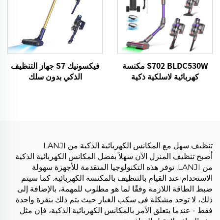
S702 BLDC530W مكنسة
فيكسونيك S7 جهاز التنظيف
كهربائية لاسلكية ذكية
الذكي بدون سلك
BLDC480W 28kPa لاسلكي
7in1 محرك LED الأرضية
التنظيف الآلي جهاز التنظيف
تنظيف سهل مع المكانس الكهربائية الذكية من LANJI
أصبح تنظيف المنزل الآن سهلاً بفضل المكانس الكهربائية الذكية
من LANJI. توفر هذه التكنولوجيا المتقدمة للأجهزة سهولة
الاستخدام عند القيام بالتنظيف بالمكنسة الكهربائية. كما سيتم
ضبط الطاقة اللازمة وفقًا لما هو مطلوب للمهمة، بالإضافة إلى
ذلك، لا توجد مشكلة في سكب الغبار حيث يتم ذلك بنقرة واحدة
فقط - عندما يتعلق الأمر بالمكانس الكهربائية الذكية، فإن مثل