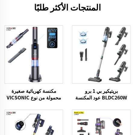
المنتجات الأكثر طلبًا
بريتيكير بي 1 برو
مكنسة كهربائية صغيرة
BLDC260W عود المكنسة
محمولة من نوع VICSONIC
الكهربائية بدون سلك
H2-BLDC100W