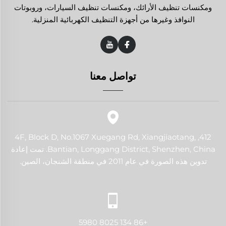
ومكنسات تنظيف الأرائك، ومكنسات تنظيف السيارات، وروبوتات
النوافذ وغيرها من أجهزة التنظيف الكهربائية المنزلية.
تواصل معنا
412, 4F, Block D, No.1067 Xuegang Rd, Xiangjiaotang,
Bantian, Longgang District, Shenzhen, China. تمت إعادة
تدوين هذه الصورة في عام 2011 في منطقة الشنجان، الصين.
+86 134 8025 5980