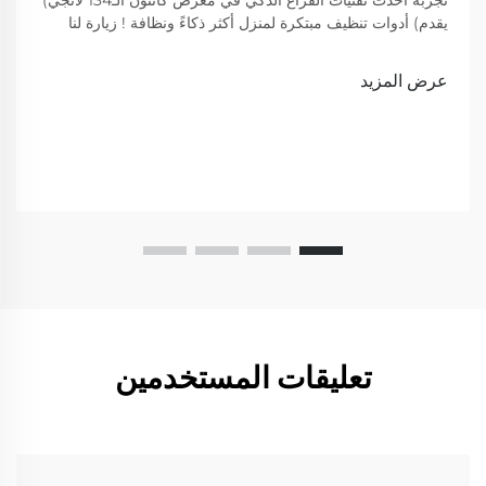
تجربة أحدث تقنيات الفراغ الذكي في معرض كانتون الـ134 لانجي)
يقدم) أدوات تنظيف مبتكرة لمنزل أكثر ذكاءً ونظافة ! زيارة لنا
لعرض
عرض المزيد
تعليقات المستخدمين