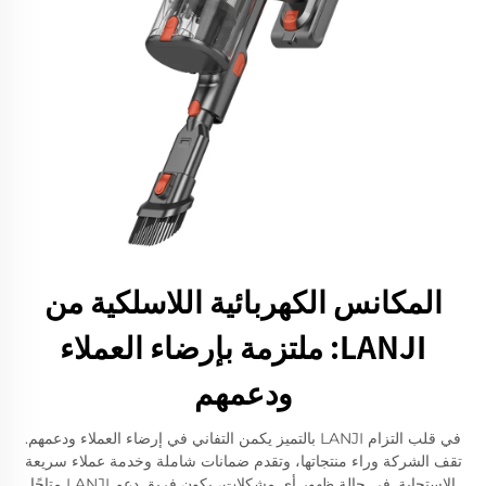
المكانس الكهربائية اللاسلكية من
LANJI: ملتزمة بإرضاء العملاء
ودعمهم
في قلب التزام LANJI بالتميز يكمن التفاني في إرضاء العملاء ودعمهم.
تقف الشركة وراء منتجاتها، وتقدم ضمانات شاملة وخدمة عملاء سريعة
الاستجابة. في حالة ظهور أي مشكلات، يكون فريق دعم LANJI متاحًا