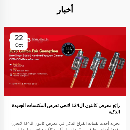
أخبار
22
Oct
رائع معرض كانتون ال134 لانجي تعرض المكنسات الجديدة
الذكية
تجربة أحدث تقنيات الفراغ الذكي في معرض كانتون الـ134 لانجي)
يقدم) أدوات تنظيف مبتكرة لمنزل أكثر ذكاءً ونظافة ! زيارة لنا