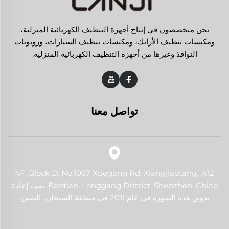
نحن متخصصون في إنتاج أجهزة التنظيف الكهربائية المنزلية،
ومكنسات تنظيف الأرائك، ومكنسات تنظيف السيارات، وروبوتات
النوافذ وغيرها من أجهزة التنظيف الكهربائية المنزلية.
تواصل معنا
412, 4F, Block D, No.1067 Xuegang Rd, Xiangjiaotang,
Bantian, Longgang District, Shenzhen, China. تمت إعادة
تدوين هذه الصورة في عام 2011 في منطقة الشنجان، الصين.