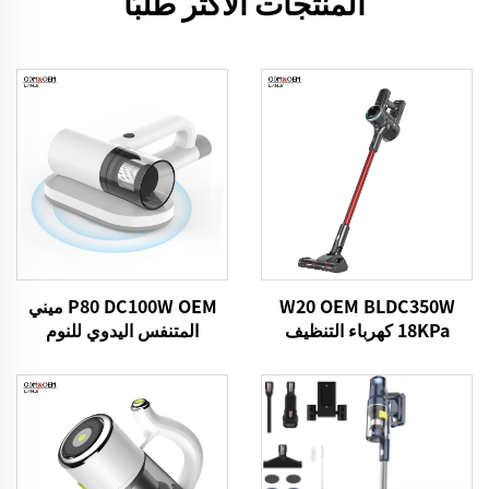
المنتجات الأكثر طلبًا
W20 OEM BLDC350W
P80 DC100W OEM ميني
18KPa كهرباء التنظيف
المتنفس اليدوي للنوم
اليدوية اللاسلكية