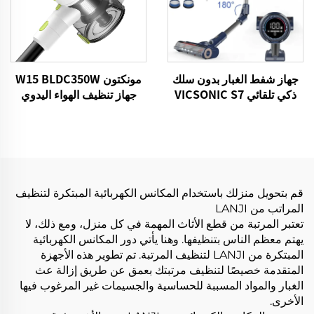
جهاز شفط الغبار بدون سلك
مونكتون W15 BLDC350W
ذكي تلقائي VICSONIC S7
جهاز تنظيف الهواء اليدوي
BLDC520W
بدون سلك مع جهاز إزالة
الغبار القوي
قم بتحويل منزلك باستخدام المكانس الكهربائية المبتكرة لتنظيف
المراتب من LANJI
تعتبر المرتبة من قطع الأثاث المهمة في كل منزل، ومع ذلك، لا
يهتم معظم الناس بتنظيفها. وهنا يأتي دور المكانس الكهربائية
المبتكرة من LANJI لتنظيف المرتبة. تم تطوير هذه الأجهزة
المتقدمة خصيصًا لتنظيف مرتبتك بعمق عن طريق إزالة عث
الغبار والمواد المسببة للحساسية والجسيمات غير المرغوب فيها
الأخرى.