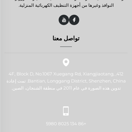
النوافذ وغيرها من أجهزة التنظيف الكهربائية المنزلية.
تواصل معنا
412, 4F, Block D, No.1067 Xuegang Rd, Xiangjiaotang,
Bantian, Longgang District, Shenzhen, China. تمت إعادة
تدوين هذه الصورة في عام 2011 في منطقة الشنجان، الصين.
+86 134 8025 5980