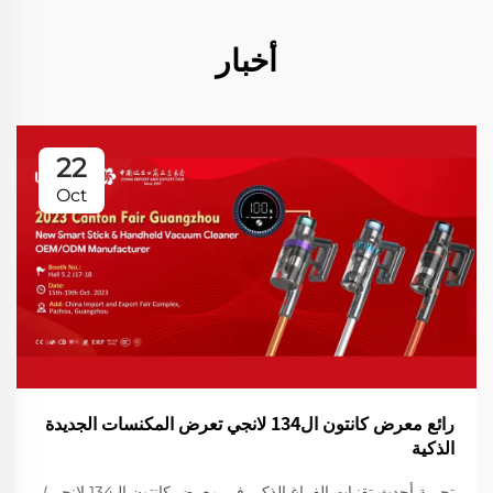
أخبار
22
Oct
رائع معرض كانتون ال134 لانجي تعرض المكنسات الجديدة
الذكية
تجربة أحدث تقنيات الفراغ الذكي في معرض كانتون الـ134 لانجي)