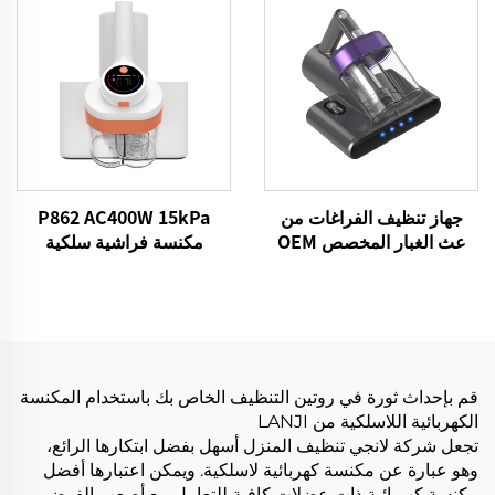
الأليفة منتجات التنظيف
العناية بالسيارات والتنظيف
جهاز تنظيف الفراغات من
P862 AC400W 15kPa
عث الغبار المخصص OEM
مكنسة فراشية سلكية
P861 15kPa مكنسة
مضيئات UV مضيئات فراش
الفراغات للأنسجة الجافة إزالة
نظيفة القماش مراقبين عث
الملصق الكهربائي مكنسات
الغبار المحمولين
السرير أريكة وسادة غرف
تنظيف
قم بإحداث ثورة في روتين التنظيف الخاص بك باستخدام المكنسة
الكهربائية اللاسلكية من LANJI
تجعل شركة لانجي تنظيف المنزل أسهل بفضل ابتكارها الرائع،
وهو عبارة عن مكنسة كهربائية لاسلكية. ويمكن اعتبارها أفضل
مكنسة كهربائية ذات عضلات كافية للتعامل مع أصعب الفوضى،