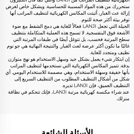
ستحررك من هذه المواد المسببة للحساسية. وبشكل خاص لغرض
إزالة عث الغبار، أثبتت المكانس الكهربائية لتنظيف المراتب أنها
توفر بيئة أكثر صحة للنوم.
الحيلة التي تجعل LANJI فعالاً للغاية هي دمج الشفط مع ضوء
الأشعة فوق البنفسجية. لا تسمح هذه العملية المتكاملة بتنظيف
سطح المرتبة فحسب، بل تتوغل أيضًا في طبقات المرتبة التي
غالبًا ما تكون أكثر عرضة لعث الغبار. والنتيجة النهائية هي جو نوم
نظيف ومتجدد للغاية.
إن ابتكار شيء يعمل بشكل جيد وسهل الاستخدام هو نهج متوازن
بدقة. تتميز المكانس الكهربائية التي نستخدمها لتنظيف المراتب
بأنها خفيفة وسهلة الاستخدام، وهي مصممة للاستخدام اليومي. أي
شكل من أشكال التنظيف المطلوب من التنظيف السريع إلى
التنظيف العميق، فإن LANJI تديره.
عند شراء مكنسة كهربائية مرتبة LANJI، فإنك تتحكم في نظافة
منزلك.
الأسئلة الشائعة