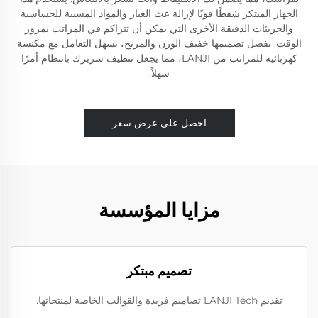
الجهاز المبتكر شفطًا قويًا لإزالة عث الغبار والمواد المسببة للحساسية
والجزيئات الدقيقة الأخرى التي يمكن أن تتراكم في المراتب بمرور
الوقت. بفضل تصميمها خفيف الوزن والمريح، يسهل التعامل مع مكنسة
كهربائية للمراتب من LANJI، مما يجعل تنظيف سريرك بانتظام أمرًا
سهلاً.
احصل على عرض سعر
مزايا المؤسسة
تصميم مبتكر
تقديم LANJI Tech تصاميم فريدة والقوالب الخاصة لمنتجاتها.