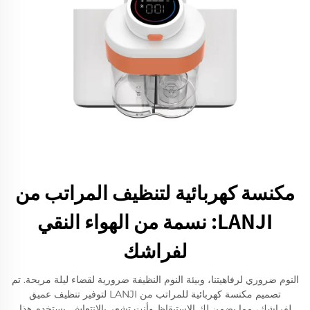
مكنسة كهربائية لتنظيف المراتب من
LANJI: نسمة من الهواء النقي
لفراشك
النوم ضروري لرفاهيتنا، وبيئة النوم النظيفة ضرورية لقضاء ليلة مريحة. تم
تصميم مكنسة كهربائية للمراتب من LANJI لتوفير تنظيف عميق
لفراشك، مما يضمن لك الاستيقاظ وأنت تشعر بالانتعاش. يستخدم هذا