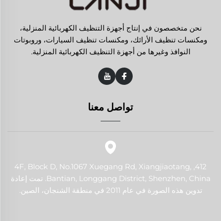
نحن متخصصون في إنتاج أجهزة التنظيف الكهربائية المنزلية،
ومكنسات تنظيف الأرائك، ومكنسات تنظيف السيارات، وروبوتات
النوافذ وغيرها من أجهزة التنظيف الكهربائية المنزلية.
تواصل معنا
412, 4F, Block D, No.1067 Xuegang Rd, Xiangjiaotang,
Bantian, Longgang District, Shenzhen, China. تمت إعادة
تدوين هذه الصورة في عام 2011 في منطقة الشنجان، الصين.