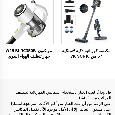
مكنسة كهربائية ذكية لاسلكية
مونكتون W15 BLDC350W
S7 من VICSONIC
جهاز تنظيف الهواء اليدوي
BLDC520W تعمل بتقنية
بدون سلك مع جهاز إزالة
LED لتنظيف الأرضيات تلقائيًا
الغبار القوي
قل وداعًا لعث الغبار باستخدام المكانس الكهربائية لتنظيف
المراتب من LANJI
على الرغم من أن عث الغبار من أكثر الآفات المزعجة انتشارًا
على مستوى العالم، إلا أن الأمل موجود الآن بفضل المكانس
الكهربائية لتنظيف المراتب من LANJI والتي كما قال الكثيرون