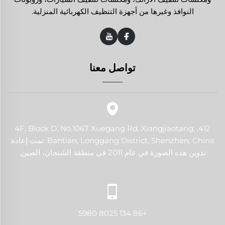
النوافذ وغيرها من أجهزة التنظيف الكهربائية المنزلية.
تواصل معنا
412, 4F, Block D, No.1067 Xuegang Rd, Xiangjiaotang,
Bantian, Longgang District, Shenzhen, China. تمت إعادة
تدوين هذه الصورة في عام 2011 في منطقة الشنجان، الصين.
+86 134 8025 5980