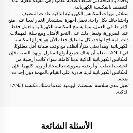
واحدة بالإضافة إلى ضبط الطاقة تلقائيًا وهي مفيدة للغاية أثناء
التنظيف بالمكنسة الكهربائية.
ستلائم ميزات المكانس الكهربائية الذكية عادات التنظيف
واحتياجاتك بكل راحة. تعمل أجهزة استشعار الغبار لدينا على منع
الإفراط في العمل، مما يسمح للمكنسة الكهربائية بالعمل فقط
عند الضرورة، وتفعل ذلك على النحو الأمثل. ومع سلة المهملات
ذات المفتاح الواحد، كل ما عليك فعله الآن هو إفراغ المكنسة
الكهربائية. وهذا يعني منزلًا أنظف مع وقت صيانة أقل مطلوبًا.
في LANJI، نعلم أن هناك جميع أنواع المنازل، ولهذا السبب فإن
المكانس الكهربائية الذكية لدينا كاملة. سواء كانت أرضية من
الخشب الصلب أو أرضية مفروشة بالسجاد أو ربما كليهما، فإن
المكانس الكهربائية لدينا قادرة على القيام بالمهمة دون إحداث
ضجة.
تخيل مدى سلاسة أنشطتك اليومية عندما تمتلك مكنسة LANJI
الذكية.
الأسئلة الشائعة