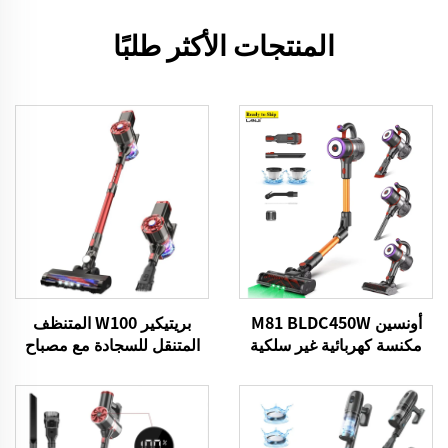
المنتجات الأكثر طلبًا
أونسين M81 BLDC450W
بريتيكير W100 المتنظف
مكنسة كهربائية غير سلكية
المتنقل للسجادة مع مصباح
محمولة
LED