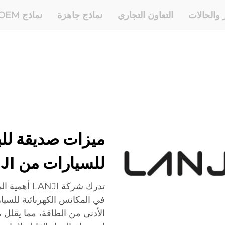
ر والحالات
التعاون التجاري
نماذج جاهزة
نماذج OEM وODM
ميزات صديقة للبي
للسيارات من LANJI لتنظيف مسؤول
تدرك شركة I
في المكانس الكهربائية للسيا
الأدنى من الطاقة، مما يقلل م