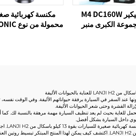
بريتيكير M4 DC160W
مكنسة كهربائية صغ
موعة الكبرى منبر
محمولة من ن
ف اللاسلكي لسيارات
H2-BLDC100W
 الأرضية السجادة
الحمل للغاية بحيث لم يعد تنظيف السيارة مهمة مرهقة بالنسبة لك. كما أ
جوي داخل السيارة بشكل أفضل.
هل سئمت من