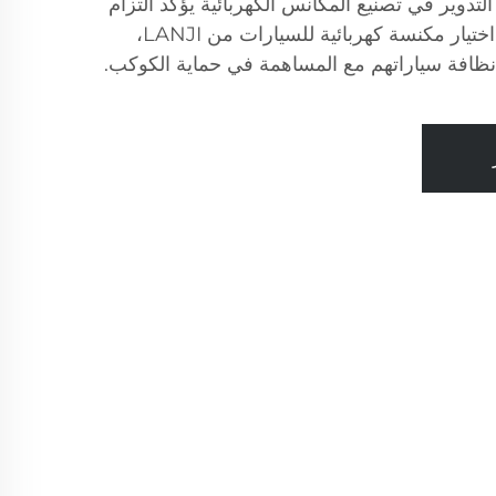
 التدوير في تصنيع المكانس الكهربائية يؤكد التزام
LANJI بالاستدامة. من خلال اختيار مكنسة كهربائية للسيارات من LANJI،
ظافة سياراتهم مع المساهمة في حماية الكوكب.