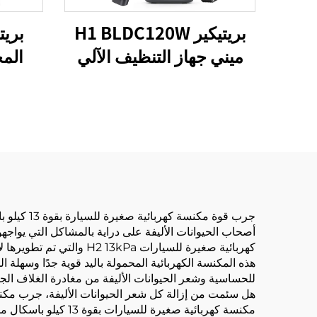
بريتيكير H1 BLDC120W
ميني جهاز التنظيف الآلي
المج
للسيارات
التنظي
منزل
جرب قوة مكنسة كهربائية صغيرة للسيارة بقوة 13 كيلو باسكال من LANJI H2 للعناية بالحيوانات الأليفة
كهربائية صغيرة للسيارات H2 13kPa والتي تم تطويرها لإزالة القشرة وحتى شعر الحيوانات الأليفة.
هذه المكنسة الكهربائية المحمولة باليد قوية جدًا وسهلة 
للحساسية وشعر الحيوانات الأليفة من مغادرة الغلاف ال
مكنسة كهربائية صغيرة للسيارات بقوة 13 كيلو باسكال من LANJI H2. اكتشف كيف يمكن لهذا المنتج المبتكر تبسيط روتين العناية بحيوانك الأليف وتنظيف السيارة.