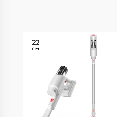
22
Oct