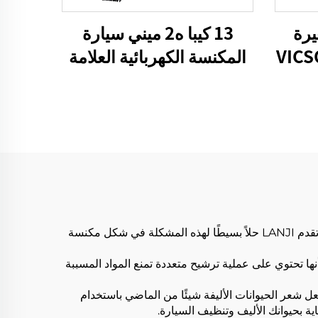
13 كيبا ه2 ميني سيارة
يرة
المكنسة الكهربائية العلامة
وع VICSONIC
التجارية VICSONIC
المحمولة المحمولة نظافة
الحيوانات الأليفة منتجات
التنظيف العناية بالسيارات
والتنظيف
أصحاب الحيوانات الأليفة على دراية بالمشاكل التي يواجهونها عند السفر في السيارة برفقة حيواناتهم الأليفة. وفي الوقت نفسه، تقدم LANJI حلاً بسيطًا لهذه المشكلة في شكل مكنسة
نها تحتوي على عملية ترشيح متعددة تمنع المواد المسببة
 إزالة كل شعر الحيوانات الأليفة، جرب مكنسة كهربائية صغيرة للسيارات بقوة 13 كيلو باسكال من LANJI H2. اجعل شعر الحيوانات الأليفة شيئًا من الماضي باستخدام