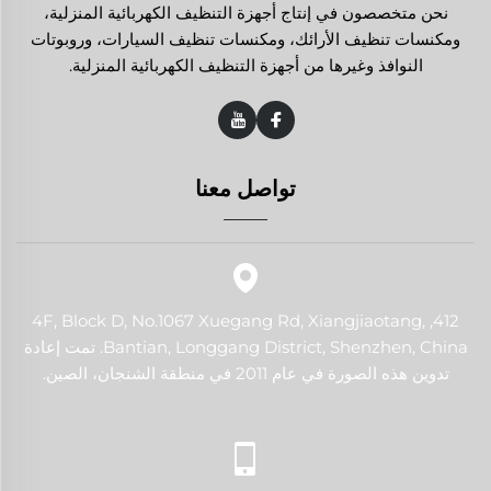
نحن متخصصون في إنتاج أجهزة التنظيف الكهربائية المنزلية،
ومكنسات تنظيف الأرائك، ومكنسات تنظيف السيارات، وروبوتات
النوافذ وغيرها من أجهزة التنظيف الكهربائية المنزلية.
تواصل معنا
412, 4F, Block D, No.1067 Xuegang Rd, Xiangjiaotang,
Bantian, Longgang District, Shenzhen, China. تمت إعادة
تدوين هذه الصورة في عام 2011 في منطقة الشنجان، الصين.