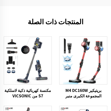
المنتجات ذات الصلة
بريتيكير M4 DC160W
مكنسة كهربائية ذكية لاسلكية
المجموعة الكبرى منبر
S7 من VICSONIC
التنظيف اللاسلكي لسيارات
BLDC520W تعمل بتقنية
منزل الأرضية السجادة
LED لتنظيف الأرضيات تلقائيًا