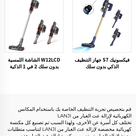
فيكسونيك S7 جهاز التنظيف
W12LCD الشاشة اللمسية
الذكي بدون سلك
بدون سلك 2 في 1 الذكية
BLDC480W 28kPa لاسلكي
قابلة لإعادة الشحن المحمولة
7in1 محرك LED الأرضية
المحمولة عصا المكنسة
التنظيف الآلي جهاز التنظيف
الكهربائية لتنظيف الأرضيات
قم بتخصيص تجربة التنظيف الخاصة بك باستخدام المكانس
الكهربائية لإزالة عث الغبار من LANJI
تختلف كل أسرة عن الأخرى، ولهذا السبب تم تصنيع كل مكنسة
كهربائية مخصصة لإزالة عث الغبار من LANJI لتناسب متطلبات
معينة لإزالة الغبار. تم تصميم مكنسة إزالة عث الغبار هذه