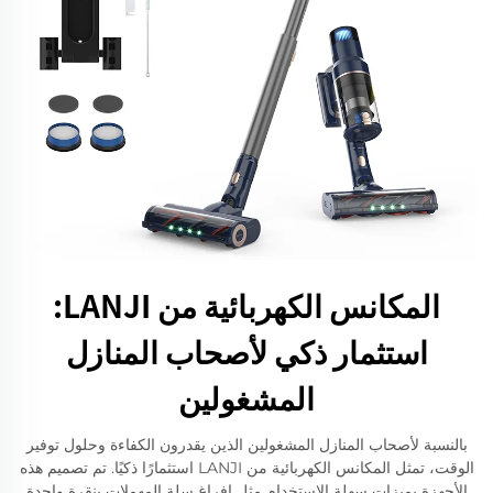
المكانس الكهربائية من LANJI:
استثمار ذكي لأصحاب المنازل
المشغولين
بالنسبة لأصحاب المنازل المشغولين الذين يقدرون الكفاءة وحلول توفير
الوقت، تمثل المكانس الكهربائية من LANJI استثمارًا ذكيًا. تم تصميم هذه
الأجهزة بميزات سهلة الاستخدام مثل إفراغ سلة المهملات بنقرة واحدة