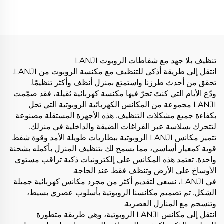
للسيارات
سلكية محمولة بمسحة
الكهرباء
تنظيف بلا جهد مع شفاطات الروبوت LANJI
انتقل إلى طريقة أذكى للتنظيف مع مكنسة الروبوت من LANJI.
تحقق من أحدث طرزنا واستمتع بمنزل أنظف وأكثر تنظيمًا.
ودّع الأيام التي كنتَ تجرّ فيها مكنسة كهربائية ثقيلة، فقد صمّمت
LANJI مجموعة من المكانس الكهربائية الروبوتية التي تحل
بكفاءة جميع مشكلات التنظيف. هذه الأجهزة المستقلة مصنوعة
لتتحرك بسلاسة عبر الفراغات الضيقة والداخلية في منزلك.
تتميز مكانس LANJI الروبوتية ببطاريات طويلة الأمد وقوة شفط
قوية كمعيار أساسي، مما يسمح لك بتنظيف المنزل بأكمله بشحنة
واحدة. تعتمد هذه المكانس على إلكترونيات ذكية تراقب مستوى
الأوساخ على الأرض وتنظف فقط عند الحاجة.
في LANJI، نسعى لتقديم أكثر من مجرد مكانس كهربائية جميلة
الشكل. تم تصميم مكانسنا الروبوتية بأسلوب عصري بسيط،
وتنسجم مع المنازل العصرية.
انتقل إلى مكانس LANJI الروبوتية، وهي طريقة متطورة