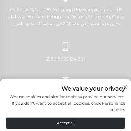
412, 4F, Block D, No.1067 Xuegang Rd, Xiangjiaotang,
Bantian, Longgang District, Shenzhen, China. تمت إعادة
تدوين هذه الصورة في عام 2011 في منطقة الشنجان، الصين.
+86 134 8025 5980
We value your privacy
[email protected]
We use cookies and similar tools to provide our services.
If you don't want to accept all cookies, click Personalize
cookies.
حقوق النشر © 2024 شنتشن لانجي تك كو., لتد. جميع الحقوق محفوظة.
Accept all
سياسة الخصوصية
-
المدونة