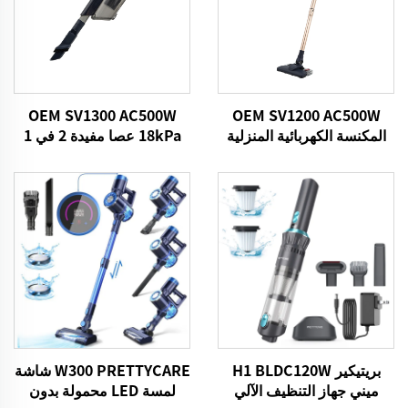
OEM SV1300 AC500W
OEM SV1200 AC500W
المكنسة الكهربائية المنزلية
18kPa عصا مفيدة 2 في 1
الفراغات
بريتيكير H1 BLDC120W
W300 PRETTYCARE شاشة
ميني جهاز التنظيف الآلي
لمسة LED محمولة بدون