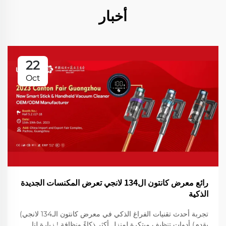
أخبار
22
Oct
رائع معرض كانتون ال134 لانجي تعرض المكنسات الجديدة
الذكية
تجربة أحدث تقنيات الفراغ الذكي في معرض كانتون الـ134 لانجي)
يقدم) أدوات تنظيف مبتكرة لمنزل أكثر ذكاءً ونظافة ! زيارة لنا