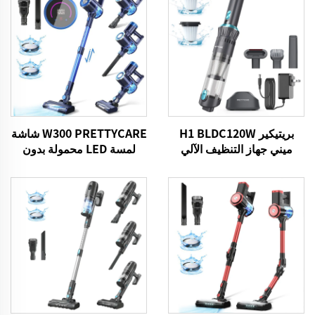
بريتيكير H1 BLDC120W
W300 PRETTYCARE شاشة
ميني جهاز التنظيف الآلي
لمسة LED محمولة بدون
للسيارات
سلكية محمولة بمسحة
الكهرباء