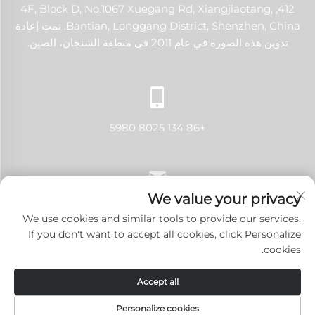
412, 4F, Block D, No.1067 Xuegang Rd, Xiangjiaotang,
Bantian, Longgang District, Shenzhen, China. تمت إعادة
تدوين هذه الصورة في عام 2011 في منطقة الشنجان، الصين.
+86 134 8025 5980
We value your privacy
[email protected]
We use cookies and similar tools to provide our services.
If you don't want to accept all cookies, click Personalize
cookies.
حقوق النشر © 2024 شنتشن لانجي تك كو., لتد. جميع الحقوق محفوظة.
Accept all
سياسة الخصوصية
-
المدونة
Personalize cookies