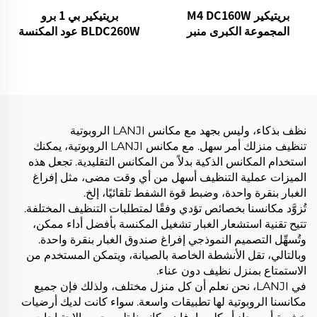
بريتيكير M4 DC160W
بريتيكير بي 1 برو
المجموعة الكبرى منبر
BLDC260W عود المكنسة
التنظيف اللاسلكي لسيارات
الكهربائية بدون سلك
منزل الأرضية السجادة
نظف بذكاء، وليس بجهد مع مكانس LANJI الروبوتية
تنظيف منزلك أمر سهل. مع مكانس LANJI الروبوتية، يمكنك
استخدام المكانس الذكية بدلاً من المكانس التقليدية. تجعل هذه
الميزات عملية التنظيف أسهل من أي وقت مضى، مثل إفراغ
الغبار بنقرة واحدة، وضبط قوة الشفط تلقائيًا، إلخ.
تُزوَّد مكانسنا بخصائص تؤدي وفقًا لمتطلبات التنظيف المختلفة.
تتيح تقنية استشعار الغبار تشغيل المكنسة بأفضل أداء ممكن،
وتُسهِّل التصميم النموذجي إفراغ صندوق الغبار بنقرة واحدة.
وبالتالي، تقل الأنشطة الخاصة بالصيانة، ويتمكن المستخدم من
الاستمتاع بمنزل نظيف دون عناء.
في LANJI، نحن نعلم أن كل منزل مختلف، ولذلك فإن جميع
مكانسنا الروبوتية لها تطبيقات واسعة. سواء كانت لديك أرضيات