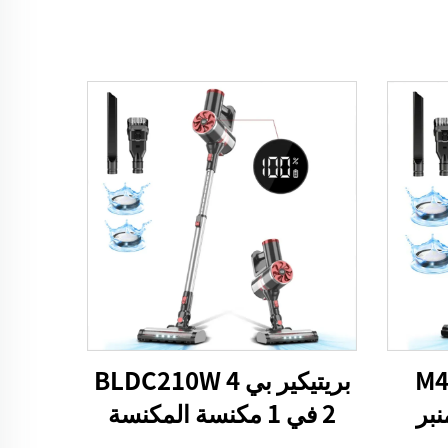
M4 D
بريتيكير بي 4 BLDC210W
نبر
2 في 1 مكنسة المكنسة
يارات
العصا الصافية كابل الصدر