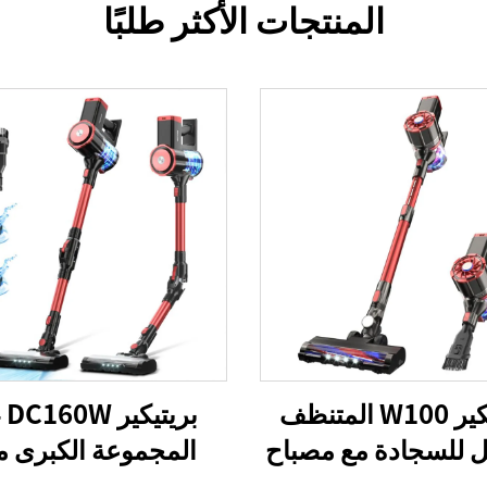
المنتجات الأكثر طلبًا
بريتيكير W100 المتنظف
بريتيكير C160W
ل للسجادة مع مصباح
المجموعة الكبرى م
LED
التنظيف اللاسلكي لس