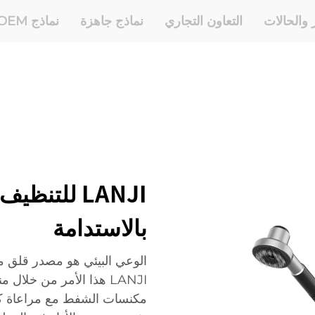
ر والحالات
التعاون التجاري
نماذج جاهزة
نماذج OEM وODM
LANJI للتنظ
بالاستدامة
الوعي البيئي هو مصدر قلق متز
LANJI هذا الأمر من خلال
مكنسات الشفط مع مراعاة كفا