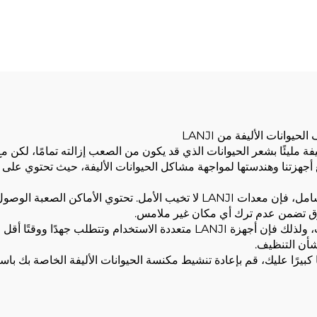
منزل الأرضية السج
يوانات الأليفة من LANJI
فة مليئًا بشعر الحيوانات الذي قد يكون من الصعب إزالته تمامًا، لكن 
صبح الأمر سهلًا. تم تصنيع أجهزتنا وهندستها لمواجهة مشاكل الحيوانات الأليفة، حيث
سواء كان ذلك مجرد لمسة روتينية بعد اللعب أو تنظيف شامل، فإن معدات LANJI لا تخ
شقوق تضمن عدم ترك أي مكان غير ملامس.
تؤمن LANJI بأن التنظيف هو أمر صعب ومستهلك للوقت، ولذلك فإن أجهزة LANJI مت
بشأن التنظيف.
يرًا عليك، قم بإعادة تنشيط مكنسة الحيوانات الأليفة الخاصة بك باستخدا