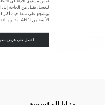
نفس مستوى الأداء في التنظيف
ويشجع على نمط حياة أكثر اخ
الأليفة من LANJI، تقوم باتخاذ خيار مسؤول سواء لحيواناتك الأليفة وللكوكب.
احصل على عرض سعر
مزايا المؤسسة