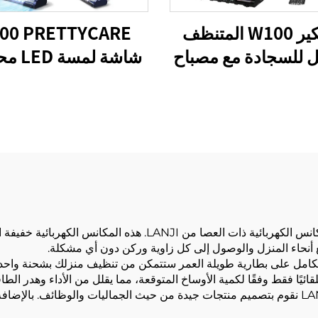
بريتيكير W100 المتنظف
00 PRETTYCARE
ل للسجادة مع مصباح
شاشة لمس
LED
بدون سلكية محمو
بمسحة الكهرباء
لا داعي لحمل مكنسة كهربائية ضخمة بعد الآن بفضل المكانس الكهرب
ع أنحاء المنزل والوصول إلى كل زاوية وركن دون أي مشكلة.
كامل على بطارية طويلة العمر ستتمكن من تنظيف منزلك بشحنة واحدة. با
ًا فقط وفقًا لكمية الأوساخ المتوقعة، مما يقلل من الأداء وهدر الطاق
لا يمكن لأي منتج جيد أن يوجد بدون تصميم جيد، وفي LANJI نقوم بتصميم منتجات جيدة من حيث الجمال