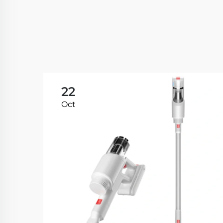
22
Oct