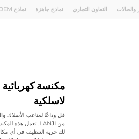
ر والحالات
التعاون التجاري
نماذج جاهزة
نماذج OEM وODM
لاسلكية
قل وداعًا لمتاعب الأسلاك والم
من LANJI. تعمل هذه 
لك حرية التنظيف في أي مكا