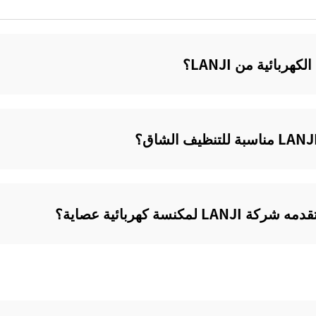
ائية من LANJI؟‌
كنسة كهربائية عصاية؟‌