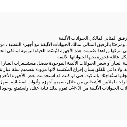
الكهربائية المنزلي
 التي تتركها وراءها. صُممت هذه الأجهزة لتُبسّط الحياة اليومية لمالكي ا
 عائلة فخورة بحبها لحيواناتها الأليفة.
ية الغبار أو شعر الحيوانات الأليفة الموجودة بفضل مستشعرات الغبار 
ة. ولا داعي للقلق بشأن إفراغ المكنسة لأنها مزودة بتصميم سلة غبار ب
ام التي أولتها شركة LANJI لتصميم منتجاتها ستُفاجئك بالتأكيد، حتى لو كنت قد استخدمت بعض ا
لم يعد عليك القيام بالمهمة بنفسك؛ دع أجهزة تنظيف فضلات الحيوانات الأليف