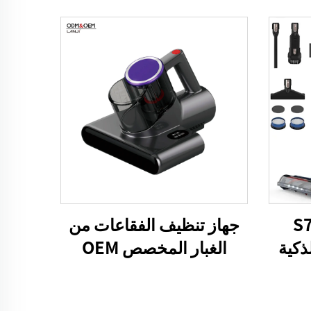
S7 4
جهاز تنظيف الفقاعات من
ذكية
الغبار المخصص OEM
للشعر
P860 15kPa قطعة غسيل
كنسة
السرير الفراغ UV المفرش