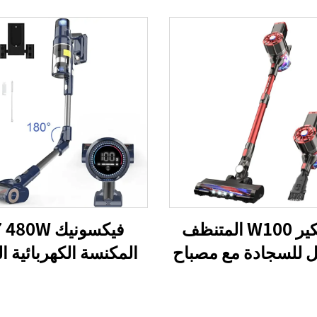
بريتيكير W100 المتنظف
فيكسونيك 80W
ل للسجادة مع مصباح
المكنسة الكهربائية ال
LED
المحمولة بدون سلك 
الحيوانات الأليفة الم