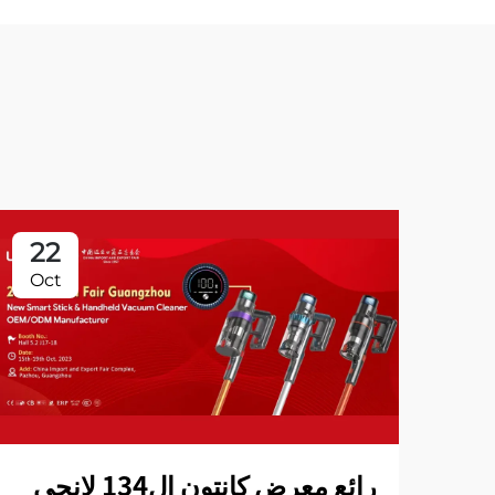
22
Oct
رائع معرض كانتون ال134 لانجي