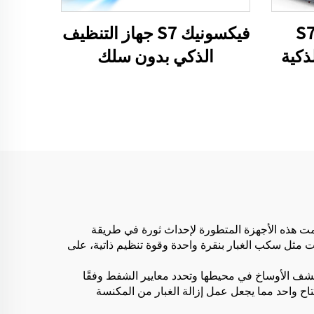
S7 4
فيكسونيك S7 جهاز التنظيف
ذكية
الذكي بدون سلك
للشعر
BLDC480W 28kPa
كنسة
لاسلكي 7in1 محرك LED
ة
الأرضية التنظيف الآلي جهاز
التنظيف
نظيف بالمكنسة الكهربائية اليدوية ومرحبًا بمستقبل التنظيف باستخدام المكانس الكهربائية الذكية من LANJI. صُممت هذه الأجهزة المتطورة لإحداث ثورة في طريقة
ات مثل سكب الغبار بنقرة واحدة وقوة تنظيم ذاتية، على
تكتشف الأوساخ في محيطها وتحدد معايير الشفط وفقًا
اح واحد مما يجعل عمل إزالة الغبار من المكنسة