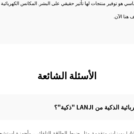
 أننا نقدر الابتكارات في LANJI. هدفنا الأساسي هو توفير منتجات لها تأثير حقيقي على البشر.
الأسئلة الشائعة
ية من LANJI "ذكية"؟‌
تم تجهيز المكانس الكهربائية الذكية من LANJI بميزات متقدمة مثل ضبط الطاقة التلقائ