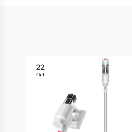
22
Oct