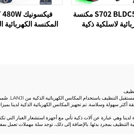
S702 BLDC530W مكنسة
فيكسونيك 80W
بائية لاسلكية ذكية
المكنسة الكهربائية ال
المحمولة بدون سلك 
الحيوانات الأليفة الم
الكهربائية المنزلي
وداعًا لأيام الت
ة أكثر سهولة وسلاسة. تم تجهيز المكانس الكهربائية الذكية لدينا بميز
ية لدينا وهي عبارة عن آلات ذكية تأتي مع أجهزة استشعار الغبار التي 
 التنظيف بمجرد بدئها. بالإضافة إلى ذلك، توجد سلة مهملات تعمل بمفت