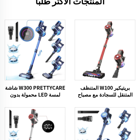
المنتجات الأكثر طلبًا
بريتيكير W100 المتنظف
W300 PRETTYCARE شاشة
المتنقل للسجادة مع مصباح
لمسة LED محمولة بدون
LED
سلكية محمولة بمسحة
الكهرباء