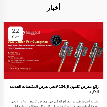
أخبار
22
Oct
رائع معرض كانتون ال134 لانجي تعرض المكنسات الجديدة
الذكية
تجربة أحدث تقنيات الفراغ الذكي في معرض كانتون الـ134 لانجي)
يقدم) أدوات تنظيف مبتكرة لمنزل أكثر ذكاءً ونظافة ! زيارة لنا