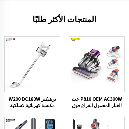
المنتجات الأكثر طلبًا
P810 OEM AC300W عث
بريتيكير W200 DC180W
الغبار المحمول الفراغ فوق
مكنسة كهربائية لاسلكية
البنفسجي